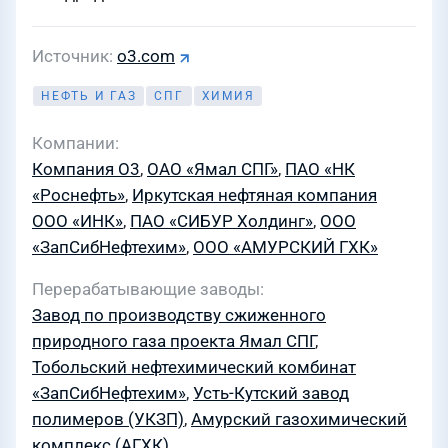
Источник
o3.com
НЕФТЬ И ГАЗ
СПГ
ХИМИЯ
Компании
Компания О3
,
ОАО «Ямал СПГ»
,
ПАО «НК
«Роснефть»
,
Иркутская нефтяная компания
ООО «ИНК»
,
ПАО «СИБУР Холдинг»
,
ООО
«ЗапСибНефтехим»
,
ООО «АМУРСКИЙ ГХК»
Перерабатывающие заводы
Завод по производству сжиженного
природного газа проекта Ямал СПГ
,
Тобольский нефтехимический комбинат
«ЗапСибНефтехим»
,
Усть-Кутский завод
полимеров (УКЗП)
,
Амурский газохимический
комплекс (АГХК)