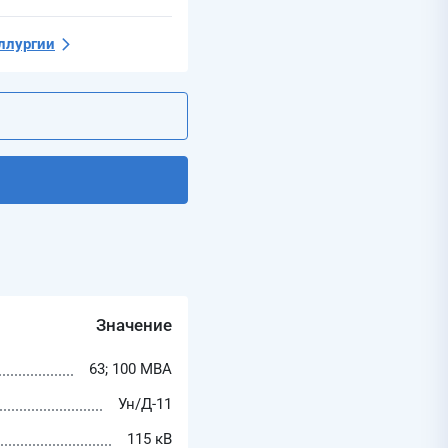
ллургии
Значение
63; 100 МВА
Ун/Д-11
115 кВ