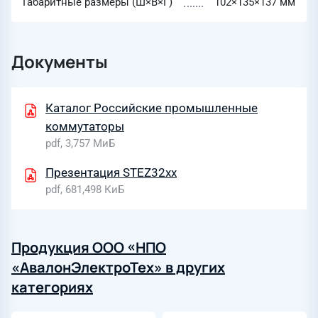
Габаритные размеры (Ш×В×Г)
102×135×137 мм
Документы
Каталог Российские промышленные
коммутаторы
pdf, 3,757 МиБ
Презентация STEZ32xx
pdf, 681,498 КиБ
Продукция ООО «НПО
«АвалонЭлектроТех» в других
категориях