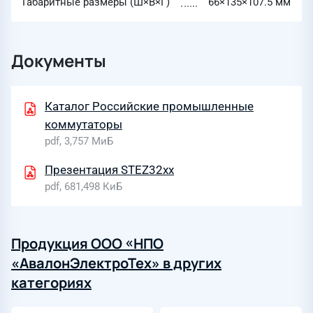
Габаритные размеры (Ш×В×Г)
66×135×107.5 мм
Документы
Каталог Российские промышленные
коммутаторы
pdf, 3,757 МиБ
Презентация STEZ32xx
pdf, 681,498 КиБ
Продукция ООО «НПО
«АвалонЭлектроТех» в других
категориях