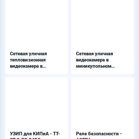
Сетевая уличная
Сетевая уличная
тепловизионная
видеокамера в
видеокамера в
миникупольном
цилиндрическом
исполнении - KV-
корпусе - KV-P6012-E
P4015-LVE (2.8 мм)
(35 мм)
УЗИП для КИПиА - TT-
Реле безопасности -