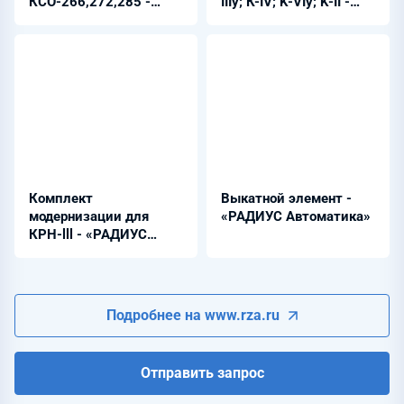
КСО-266,272,285 -
IIIy; К-IV; K-VIy; K-II -
«РАДИУС Автоматика»
«РАДИУС Автоматика»
Комплект
Выкатной элемент -
модернизации для
«РАДИУС Автоматика»
КРН-lll - «РАДИУС
Автоматика»
Подробнее на www.rza.ru
Отправить запрос