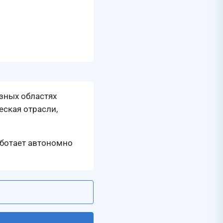
зных областях
еская отрасли,
аботает автономно