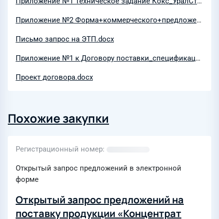
Приложение №1 Техническое задание Кокс_УралСталь_Росатом_Изоплит.docx
Приложение №2 Форма+коммерческого+предложения.docx
Письмо запрос на ЭТП.docx
Приложение №1 к Договору поставки_спецификация.xlsx
Проект договора.docx
Похожие закупки
Регистрационный номер
Открытый запрос предложений в электронной
форме
Открытый запрос предложений на
поставку продукции «Концентрат