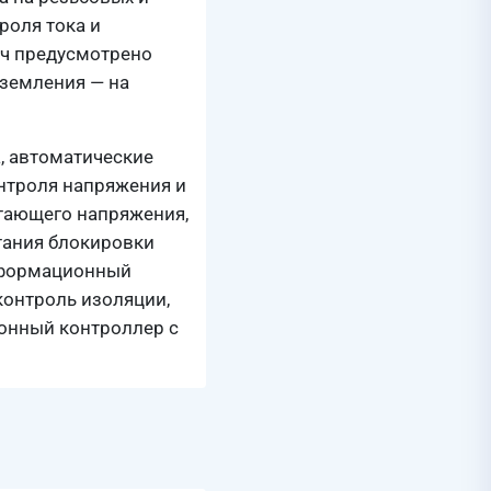
роля тока и
·ч предусмотрено
аземления — на
, автоматические
нтроля напряжения и
итающего напряжения,
тания блокировки
информационный
контроль изоляции,
ионный контроллер с