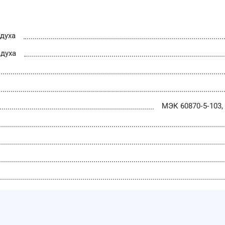
духа
духа
МЭК 60870‑5‑103,