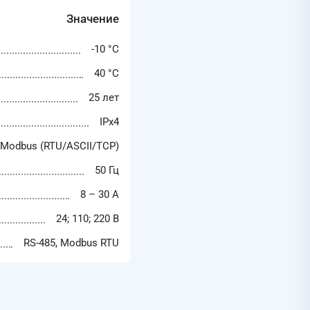
Значение
-10 °C
40 °C
25 лет
IPх4
 Modbus (RTU/ASCII/TCP)
50 Гц
8 – 30 А
24; 110; 220 В
RS-485, Modbus RTU