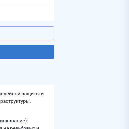
релейной защиты и
фраструктуры.
инкование),
 на резьбовых и