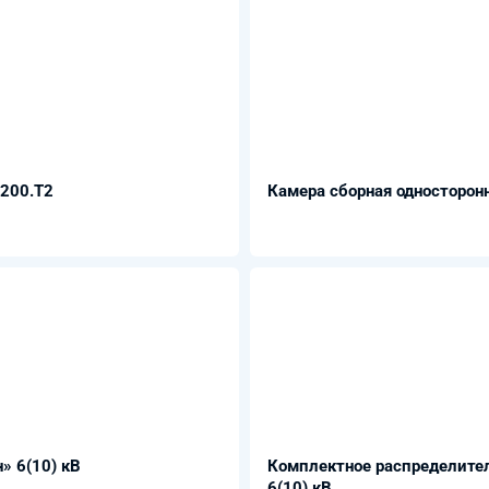
-200.Т2
Камера сборная односторон
» 6(10) кВ
Комплектное распределител
6(10) кВ