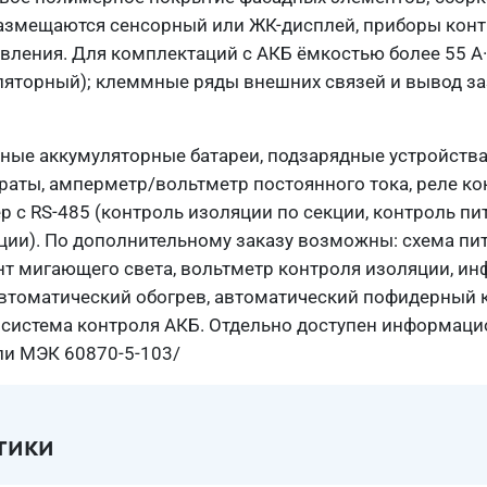
размещаются сенсорный или ЖК-дисплей, приборы конт
авления. Для комплектаций с АКБ ёмкостью более 55 А
ляторный); клеммные ряды внешних связей и вывод з
ные аккумуляторные батареи, подзарядные устройства
аты, амперметр/вольтметр постоянного тока, реле ко
р с RS-485 (контроль изоляции по секции, контроль п
ации). По дополнительному заказу возможны: схема пи
нт мигающего света, вольтметр контроля изоляции, 
автоматический обогрев, автоматический пофидерный 
, система контроля АКБ. Отдельно доступен информац
ли МЭК 60870-5-103/
тики