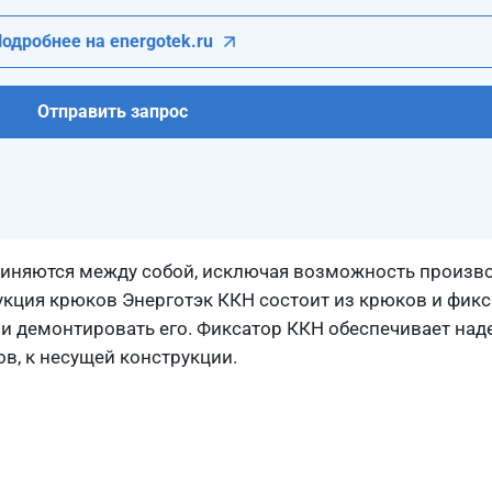
одробнее на energotek.ru
Отправить запрос
диняются между собой, исключая возможность произв
укция крюков Энерготэк ККН состоит из крюков и фикс
и демонтировать его. Фиксатор ККН обеспечивает на
в, к несущей конструкции.