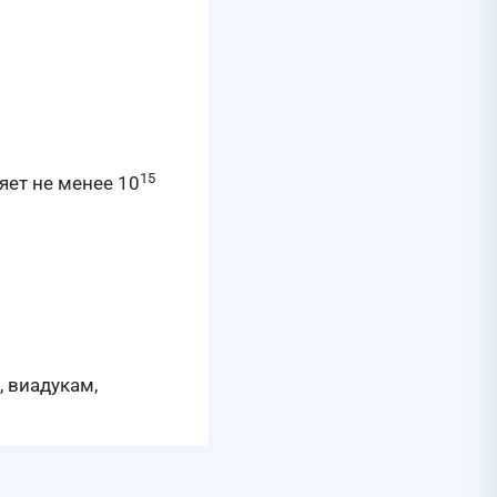
15
ет не менее 10
 виадукам,