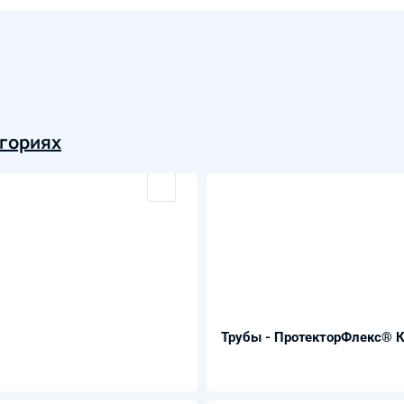
егориях
Трубы - ПротекторФлекс® 