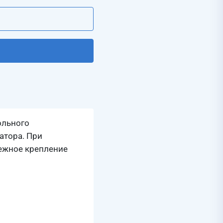
ольного
атора. При
дежное крепление