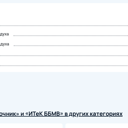
духа
духа
чник» и «ИТеК ББМВ» в других категориях