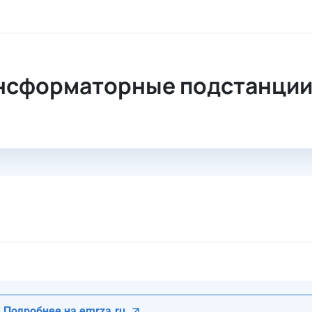
ые комплектные трансформаторные подстанции в бетонной 
нсформаторные подстанции 
Подробнее на emrza.ru