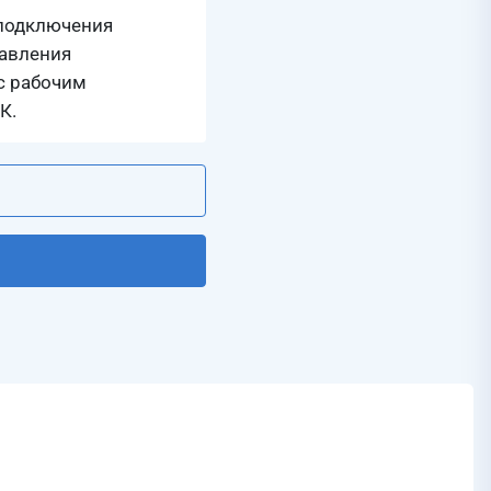
 подключения
равления
 с рабочим
К.