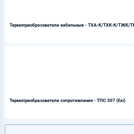
Термопреобразователи кабельные - ТХА-К/ТХК-К/ТЖК/
Термопреобразователи сопротивления - ТПС 307 (Ехi)