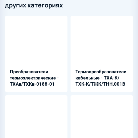
других категориях
Преобразователи
Термопреобразователи
термоэлектрические -
кабельные - ТХА-К/
ТХАв/ТХКв-0188-01
ТХК-К/ТЖК/ТНН.001В