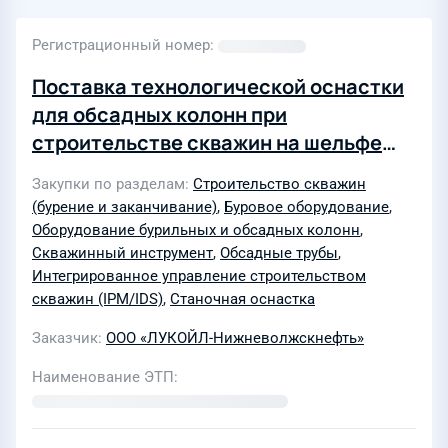
Регистрационный номер
Поставка технологической оснастки
для обсадных колонн при
строительстве скважин на шельфе
Каспийского моря согласно ТЗ для
Закупки по разделам
Строительство скважин
ООО «ЛУКОЙЛ-Нижневолжскнефть»
(бурение и заканчивание)
,
Буровое оборудование
,
по лоту № A02-0621-25
Оборудование бурильных и обсадных колонн
,
Скважинный инструмент
,
Обсадные трубы
,
Интегрированное управление строительством
скважин (IPM/IDS)
,
Станочная оснастка
Заказчик
ООО «ЛУКОЙЛ-Нижневолжскнефть»
Наименование ЭТП