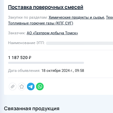
Поставка поверочных смесей
Закупки по разделам
Химические продукты и сырье
,
Техн
Топливные горючие газы (КПГ, СУГ)
Заказчик
АО «Газпром добыча Томск»
Наименование ЭТП
1 187 520 ₽
Дата объявления
18 октября 2024 г., 09:58
Связанная продукция