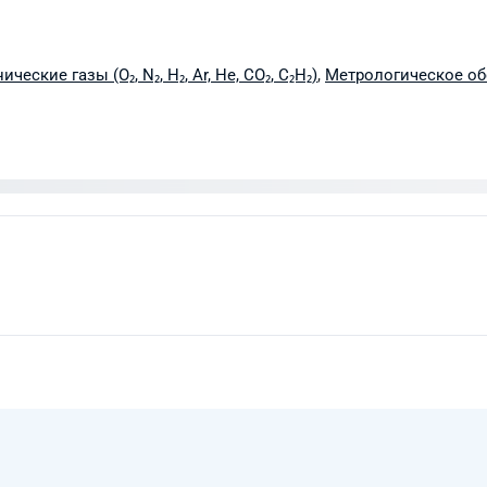
ические газы (O₂, N₂, H₂, Ar, He, CO₂, C₂H₂)
,
Метрологическое о