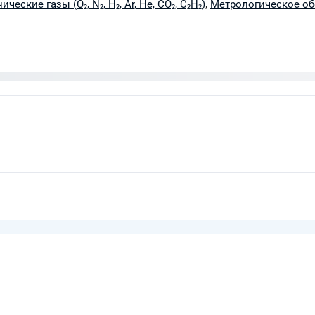
ические газы (O₂, N₂, H₂, Ar, He, CO₂, C₂H₂)
,
Метрологическое о