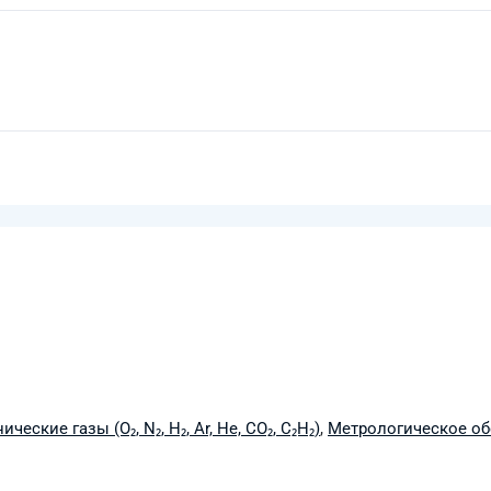
ические газы (O₂, N₂, H₂, Ar, He, CO₂, C₂H₂)
,
Метрологическое о