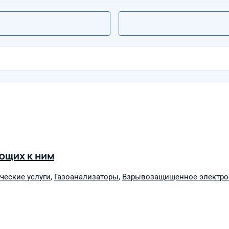
ющих к ним
ческие услуги
,
Газоанализаторы
,
Взрывозащищенное электро