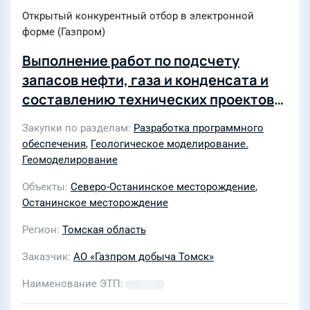
Открытый конкурентный отбор в электронной
форме (Газпром)
Выполнение работ по подсчету
запасов нефти, газа и конденсата и
составлению технических проектов
разработки по Северо-Останинскому
Закупки по разделам
Разработка программного
и Останинскому месторождениям для
обеспечения
,
Геологическое моделирование.
нужд АО «Газпром добыча Томск»
Геомоделирование
Объекты
Северо-Останинское месторождение
,
Останинское месторождение
Регион
Томская область
Заказчик
АО «Газпром добыча Томск»
Наименование ЭТП