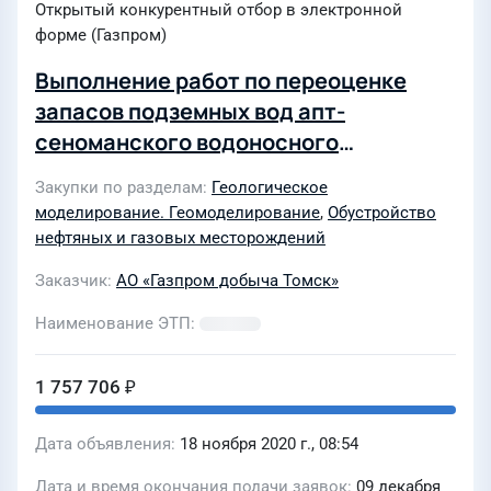
Открытый конкурентный отбор в электронной
форме (Газпром)
Выполнение работ по переоценке
запасов подземных вод апт-
сеноманского водоносного
комплекса на Останинском участке
Закупки по разделам
Геологическое
недр для целей технологического
моделирование. Геомоделирование
,
Обустройство
обеспечения системы ППД на Мирном
нефтяных и газовых месторождений
нефтегазоконденсатном
Заказчик
АО «Газпром добыча Томск»
месторождении Томской области для
нужд АО "Томскгазпром"
Наименование ЭТП
1 757 706 ₽
Дата объявления
18 ноября 2020 г., 08:54
Дата и время окончания подачи заявок
09 декабря