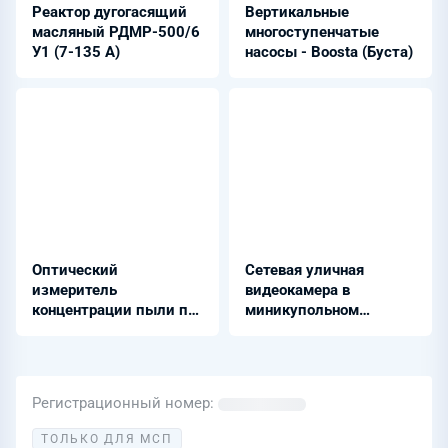
Реактор дугогасящий
Вертикальные
масляный РДМР-500/6
многоступенчатые
У1 (7-135 А)
насосы - Boosta (Буста)
Оптический
Сетевая уличная
измеритель
видеокамера в
концентрации пыли по
миникупольном
методу измерения
исполнении - KV-
светопропускания -
P4015-LVE (2.8 мм)
ИКВЧ(м)
Регистрационный номер
ТОЛЬКО ДЛЯ МСП