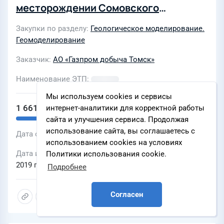
месторождении Сомовского
лицензионного участка Томской
Закупки по разделу
Геологическое моделирование.
области для нужд ОАО
Геомоделирование
"Томскгазпром"
Заказчик
АО «Газпром добыча Томск»
Наименование ЭТП
Мы используем cookies и сервисы
1 661 860 ₽
интернет-аналитики для корректной работы
сайта и улучшения сервиса. Продолжая
использование сайта, вы соглашаетесь с
Дата объявления
25 октября 2019 г., 17:08
использованием cookies на условиях
Дата и время окончания подачи заявок
15 ноября
Политики использования cookie.
2019 г., 14:00
Подробнее
Согласен