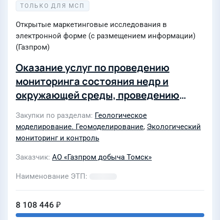
ТОЛЬКО ДЛЯ МСП
Открытые маркетинговые исследования в
электронной форме (с размещением информации)
(Газпром)
Оказание услуг по проведению
мониторинга состояния недр и
окружающей среды, проведению
производственного экологического
Закупки по разделам
Геологическое
контроля водозабора и
моделирование. Геомоделирование
,
Экологический
водоразборной сети, проведению
мониторинг и контроль
производственного экологического
Заказчик
АО «Газпром добыча Томск»
контроля на территории
месторождений АО "Газпром добыча
Наименование ЭТП
Томск" в 2022 году
8 108 446 ₽