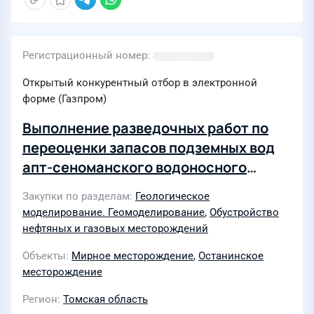
Регистрационный номер
Открытый конкурентный отбор в электронной
форме (Газпром)
Выполнение разведочных работ по
переоценки запасов подземных вод
апт-сеноманского водоносного
комплекса на Останинском участке
Закупки по разделам
Геологическое
недр для целей технологического
моделирование. Геомоделирование
,
Обустройство
обеспечения системы ППД на
нефтяных и газовых месторождений
Останинском
Объекты
Мирное месторождение
,
Останинское
нефтегазоконденсатном
месторождение
месторождении Томской области для
Регион
Томская область
нужд АО «Газпром добыча Томск"