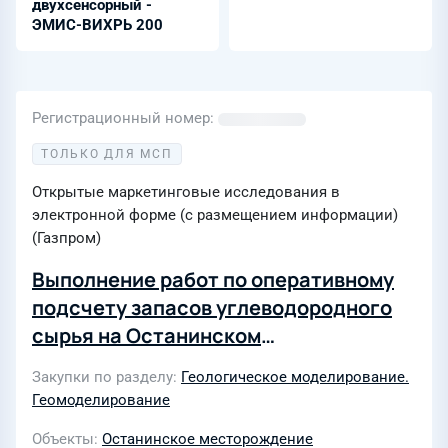
двухсенсорный -
ЭМИС-ВИХРЬ 200
Регистрационный номер
ТОЛЬКО ДЛЯ МСП
Открытые маркетинговые исследования в
электронной форме (с размещением информации)
(Газпром)
Выполнение работ по оперативному
подсчету запасов углеводородного
сырья на Останинском
месторождении Томской области для
Закупки по разделу
Геологическое моделирование.
нужд АО «Газпром добыча Томск"
Геомоделирование
Объекты
Останинское месторождение