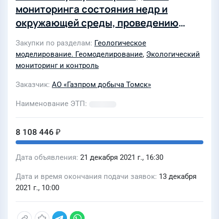
мониторинга состояния недр и
окружающей среды, проведению
производственного экологического
Закупки по разделам
Геологическое
контроля водозабора и
моделирование. Геомоделирование
,
Экологический
водоразборной сети, проведению
мониторинг и контроль
производственного экологического
Заказчик
АО «Газпром добыча Томск»
контроля на территории
месторождений АО "Газпром добыча
Наименование ЭТП
Томск" в 2022 году
8 108 446 ₽
Дата объявления
21 декабря 2021 г., 16:30
Дата и время окончания подачи заявок
13 декабря
2021 г., 10:00