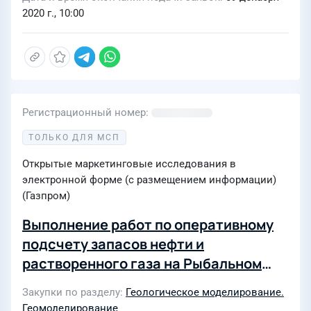
2020 г., 10:00
Регистрационный номер
ТОЛЬКО ДЛЯ МСП
Открытые маркетинговые исследования в
электронной форме (с размещением информации)
(Газпром)
Выполнение работ по оперативному
подсчету запасов нефти и
растворенного газа на Рыбальном
нефтяном месторождении Томской
Закупки по разделу
Геологическое моделирование.
области для нужд АО «Томскгазпром»
Геомоделирование