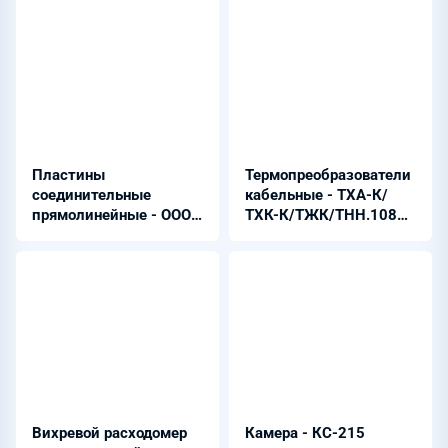
Пластины
Термопреобразователи
соединительные
кабельные - ТХА-К/
прямолинейные - ООО
ТХК-К/ТЖК/ТНН.108
«ЭнергоТэк»
Exd (Exi)
Вихревой расходомер
Камера - КС-215