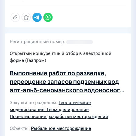
Регистрационный номер
Открытый конкурентный отбор в электронной
форме (Газпром)
Выполнение работ по разведке,
переоценке запасов подземных вод
апт-альб-сеноманского водоносного
комплекса и созданию технического
Закупки по разделам
Геологическое
проекта разработки подземных вод
моделирование. Геомоделирование
,
на Рыбальном нефтяном
Проектирование разработки месторождений
месторождении (проект водозабора)
Объекты
Рыбальное месторождение