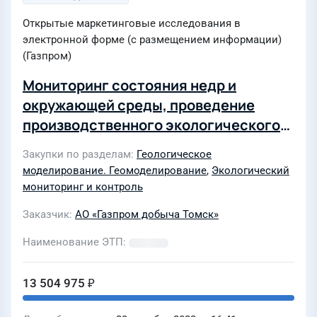
Открытые маркетинговые исследования в
электронной форме (с размещением информации)
(Газпром)
Мониторинг состояния недр и
окружающей среды, проведение
производственного экологического
контроля водозаборов на территории
Закупки по разделам
Геологическое
месторождений Общества в 2023 году
моделирование. Геомоделирование
,
Экологический
для нужд АО "Газпром добыча Томск"
мониторинг и контроль
Заказчик
АО «Газпром добыча Томск»
Наименование ЭТП
13 504 975 ₽