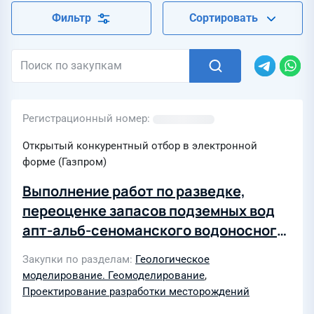
Фильтр
Сортировать
Регистрационный номер
Открытый конкурентный отбор в электронной
форме (Газпром)
Выполнение работ по разведке,
переоценке запасов подземных вод
апт-альб-сеноманского водоносного
комплекса и созданию технического
Закупки по разделам
Геологическое
проекта разработки подземных вод
моделирование. Геомоделирование
,
на Казанском
Проектирование разработки месторождений
нефтегазоконденсатном