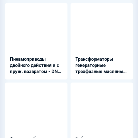
Пневмоприводы
Трансформаторы
двойного действия и с
генераторные
пруж. возвратом - DN
трехфазные масляные
50...1400 мм PN
- ТДЦ-250000/220-У1
1,6...16,0 МПа