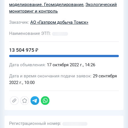
месторождений Общества в 2023 году
моделирование. Геомоделирование
,
Экологический
для нужд АО "Газпром добыча Томск"
мониторинг и контроль
Заказчик
АО «Газпром добыча Томск»
Наименование ЭТП
13 504 975 ₽
Дата объявления
17 октября 2022 г., 14:26
Дата и время окончания подачи заявок
29 сентября
2022 г., 10:00
Регистрационный номер