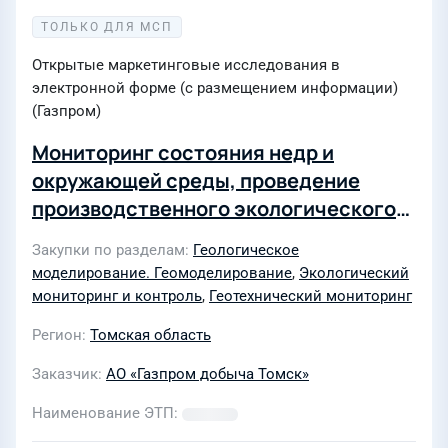
ТОЛЬКО ДЛЯ МСП
Открытые маркетинговые исследования в
электронной форме (с размещением информации)
(Газпром)
Мониторинг состояния недр и
окружающей среды, проведение
производственного экологического
контроля водозаборов на территории
Закупки по разделам
Геологическое
месторождений Общества в 2024 году
моделирование. Геомоделирование
,
Экологический
мониторинг и контроль
,
Геотехнический мониторинг
Регион
Томская область
Заказчик
АО «Газпром добыча Томск»
Наименование ЭТП