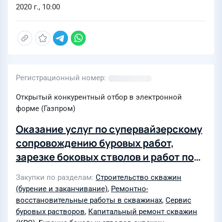
2020 г., 10:00
Регистрационный номер
Открытый конкурентный отбор в электронной
форме (Газпром)
Оказание услуг по супервайзерскому
сопровождению буровых работ,
зарезке боковых стволов и работ по
текущему и капитальному ремонту
Закупки по разделам
Строительство скважин
скважин для нужд АО "Томскгазпром"
(бурение и заканчивание)
,
Ремонтно-
восстановительные работы в скважинах
,
Сервис
буровых растворов
,
Капитальный ремонт скважин