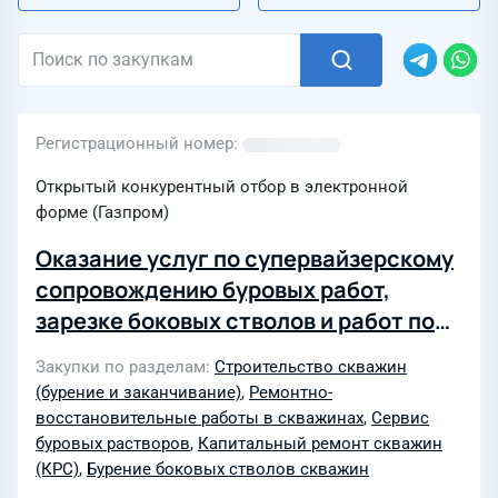
Регистрационный номер
Открытый конкурентный отбор в электронной
форме (Газпром)
Оказание услуг по супервайзерскому
сопровождению буровых работ,
зарезке боковых стволов и работ по
текущему и капитальному ремонту
Закупки по разделам
Строительство скважин
скважин для нужд АО "Газпром
(бурение и заканчивание)
,
Ремонтно-
добыча Томск"
восстановительные работы в скважинах
,
Сервис
буровых растворов
,
Капитальный ремонт скважин
(КРС)
,
Бурение боковых стволов скважин