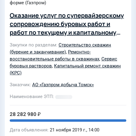
форме (Газпром)
Оказание услуг по супервайзерскому
сопровождению буровых работ и
работ по текущему и капитальному
ремонту скважин для нужд ОАО
Закупки по разделам
Строительство скважин
"Томскгазпром"
(бурение и заканчивание)
,
Ремонтно-
восстановительные работы в скважинах
,
Сервис
буровых растворов
,
Капитальный ремонт скважин
(КРС)
Заказчик
АО «Газпром добыча Томск»
Наименование ЭТП
28 282 980 ₽
Дата объявления
21 ноября 2019 г., 14:00