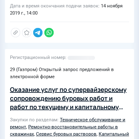
Дата и время окончания подачи заявок
14 ноября
2019 г., 14:00
Регистрационный номер
29 (Газпром) Открытый запрос предложений в
электронной форме
Оказание услуг по супервайзерскому
сопровождению буровых работ и
работ по текущему и капитальному
ремонту скважин для нужд ОАО
Закупки по разделам
Техническое обслуживание и
"Томскгазпром
ремонт
,
Ремонтно-восстановительные работы в
скважинах
,
Сервис буровых растворов
,
Капитальный