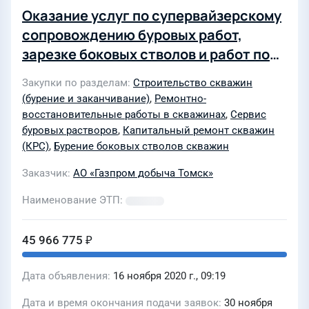
Оказание услуг по супервайзерскому
сопровождению буровых работ,
зарезке боковых стволов и работ по
текущему и капитальному ремонту
Закупки по разделам
Строительство скважин
скважин для нужд АО "Томскгазпром"
(бурение и заканчивание)
,
Ремонтно-
восстановительные работы в скважинах
,
Сервис
буровых растворов
,
Капитальный ремонт скважин
(КРС)
,
Бурение боковых стволов скважин
Заказчик
АО «Газпром добыча Томск»
Наименование ЭТП
45 966 775 ₽
Дата объявления
16 ноября 2020 г., 09:19
Дата и время окончания подачи заявок
30 ноября