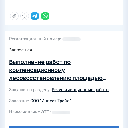
Регистрационный номер
Запрос цен
Выполнение работ по
компенсационному
лесовосстановлению площадью
3,8828 Га и 14,1152 Га на участках ГУ
Закупки по разделу
Рекультивационные работы
"Локчимское лесничество", ГУ
"Сыктывкарское лесничество" в
Заказчик
ООО "Инвест Трейд"
Республике Коми
Наименование ЭТП