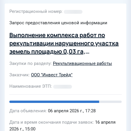
Регистрационный номер
Запрос предоставления ценовой информации
Выполнение комплекса работ по
рекультивации нарушенного участка
земель площадью 0,03 га,
загрязненного нефтепродуктами,
Закупки по разделу
Рекультивационные работы
расположенного в Республике Коми,
МР «Печора», ГУ «Каджеромское
Заказчик
ООО "Инвест Трейд"
лесничество», Березовском
Наименование ЭТП
участковом лесничестве
Дата объявления
06 апреля 2026 г., 17:28
Дата и время окончания подачи заявок
16 апреля
2026 г., 15:00