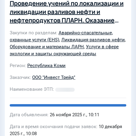
Проведение учений по локализации и
ликвидации разливов нефти и
нефтепродуктов ПЛАРН. Оказание
услуг по поддержанию в постоянной
Закупки по разделам
Аварийно-спасательные,
готовности сил и средств для
охранные услуги (EHS)
,
Ликвидация разливов нефти
,
выполнения работ по локализации и
Оборудование и материалы ЛАРН
,
Услуги в сфере
ликвидации разливов нефти и
экологии и защиты окружающей среды
нефтепродуктов на опасных
Регион
Республика Коми
производственных объектах
Заказчик
ООО "Инвест Трейд"
Наименование ЭТП
Дата объявления
26 ноября 2025 г., 10:11
Дата и время окончания подачи заявок
10 декабря
2025 г., 10:08