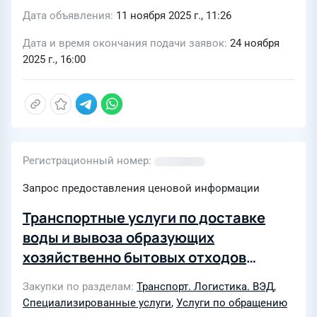
Дата объявления
11 ноября 2025 г., 11:26
Дата и время окончания подачи заявок
24 ноября
2025 г., 16:00
Регистрационный номер
Запрос предоставления ценовой информации
Транспортные услуги по доставке
воды и вывоза образующих
хозяйственно бытовых отходов
Маршрут: Ухта - Каменское
Закупки по разделам
Транспорт. Логистика. ВЭД
,
месторождение (Новая Березовка)
Специализированные услуги
,
Услуги по обращению
Коми. Объем к вывозу - 8 760 м3