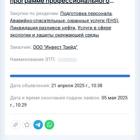
программе профессионального
обучения по профессии «Спасатель»
Закупки по разделам
Подготовка персонала
,
- Нештатные аварийно-спасательные
Аварийно-спасательные, охранные услуги (EHS)
,
формирования (НАСФ). Проведение
Ликвидация разливов нефти
,
Услуги в сфере
работ по ликвидации разливов нефти
экологии и защиты окружающей среды
и нефтепродуктов на территории РФ,
Заказчик
ООО "Инвест Трейд"
за исключением внутренних морских
Наименование ЭТП
вод РФ и территориального моря РФ; -
по методическому сопровождению
аттестации НАСФ, контроль
Дата объявления
21 апреля 2025 г., 10:38
получения и выдачи сертификатов
(удостоверений)
Дата и время окончания подачи заявок
05 мая 2025
г., 10:29