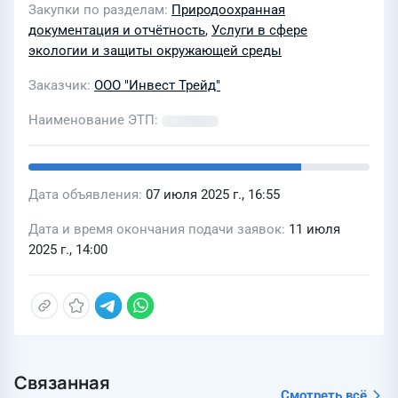
Закупки по разделам
Природоохранная
соответствии объектов капитального
документация и отчётность
,
Услуги в сфере
строительства требованиям в
экологии и защиты окружающей среды
области охраны окружающей среды,
Заказчик
ООО "Инвест Трейд"
проектной документации
Наименование ЭТП
Дата объявления
07 июля 2025 г., 16:55
Дата и время окончания подачи заявок
11 июля
2025 г., 14:00
Связанная
Смотреть всё