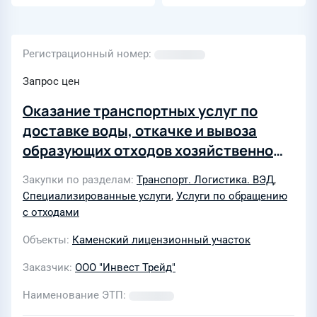
50...600 мм PN
1,6...10,0 МПа
Регистрационный номер
Запрос цен
Оказание транспортных услуг по
доставке воды, откачке и вывоза
образующих отходов хозяйственно
бытовых отходов на «Каменском
Закупки по разделам
Транспорт. Логистика. ВЭД
,
месторождении»
Специализированные услуги
,
Услуги по обращению
с отходами
Объекты
Каменский лицензионный участок
Заказчик
ООО "Инвест Трейд"
Наименование ЭТП