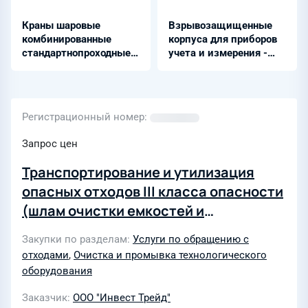
Краны шаровые
Взрывозащищенные
комбинированные
корпуса для приборов
стандартнопроходные
учета и измерения -
приварные/фланцевые
EMH9
из стали 20
Регистрационный номер
Запрос цен
Транспортирование и утилизация
опасных отходов III класса опасности
(шлам очистки емкостей и
трубопроводов)
Закупки по разделам
Услуги по обращению с
отходами
,
Очистка и промывка технологического
оборудования
Заказчик
ООО "Инвест Трейд"