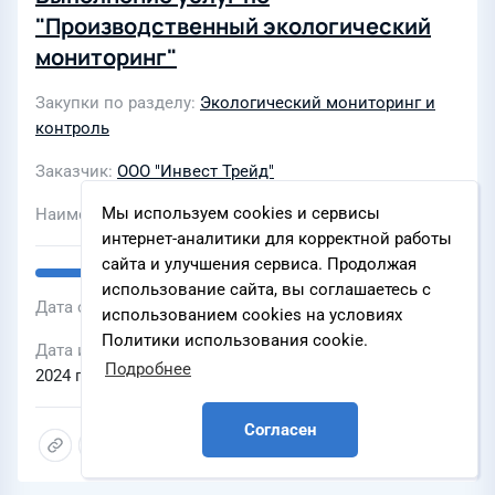
"Производственный экологический
мониторинг"
Закупки по разделу
Экологический мониторинг и
контроль
Заказчик
ООО "Инвест Трейд"
Мы используем cookies и сервисы
Наименование ЭТП
интернет-аналитики для корректной работы
сайта и улучшения сервиса. Продолжая
использование сайта, вы соглашаетесь с
Дата объявления
12 августа 2024 г., 12:54
использованием cookies на условиях
Политики использования cookie.
Дата и время окончания подачи заявок
19 августа
Подробнее
2024 г., 12:41
Согласен