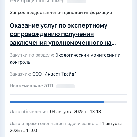
Регистрационный номер
Запрос предоставления ценовой информации
Оказание услуг по экспертному
сопровождению получения
заключения уполномоченного на
осуществление федерального
Закупки по разделу
Экологический мониторинг и
государственного экологического
контроль
контроля (надзора) федерального
Заказчик
ООО "Инвест Трейд"
органа исполнительной власти,
выдаваемое в случаях,
Наименование ЭТП
предусмотренных частью 5 статьи 54
Градостроительного кодекса РФ для
объектов Заказчика
Дата объявления
04 августа 2025 г., 13:13
Дата и время окончания подачи заявок
11 августа
2025 г., 11:00