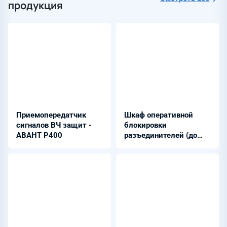
продукция
Приемопередатчик
Шкаф оперативной
сигналов ВЧ защит -
блокировки
АВАНТ Р400
разъединителей (до
128 КА) - ШЭРА-
ОБ-3002