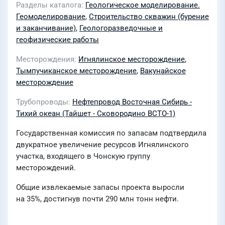
Разделы каталога
Геологическое моделирование.
Геомоделирование
,
Строительство скважин (бурение
и заканчивание)
,
Геологоразведочные и
геофизические работы
Месторождения
Игнялинское месторождение
,
Тымпучиканское месторождение
,
Вакунайское
месторождение
Трубопроводы
Нефтепровод Восточная Сибирь -
Тихий океан (Тайшет - Сковородино ВСТО-1)
Государственная комиссия по запасам подтвердила
двукратное увеличение ресурсов Игнялинского
участка, входящего в Чонскую группу
месторождений.
Общие извлекаемые запасы проекта выросли
на 35%, достигнув почти 290 млн тонн нефти.