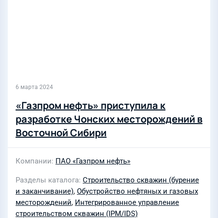
6 марта 2024
«Газпром нефть» приступила к
разработке Чонских месторождений в
Восточной Сибири
Компании
ПАО «Газпром нефть»
Разделы каталога
Строительство скважин (бурение
и заканчивание)
,
Обустройство нефтяных и газовых
месторождений
,
Интегрированное управление
строительством скважин (IPM/IDS)