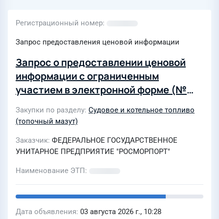
Регистрационный номер
Запрос предоставления ценовой информации
Запрос о предоставлении ценовой
информации с ограниченным
участием в электронной форме (№
АЧБФ-АУ ЗЦИ 77-26) по выбору
Закупки по разделу
Судовое и котельное топливо
поставщика судового топлива DMA
(топочный мазут)
ГОСТ Р 54299-2010 (ISO 8217:2010)
Заказчик
ФЕДЕРАЛЬНОЕ ГОСУДАРСТВЕННОЕ
(либо его аналог), с содержанием
УНИТАРНОЕ ПРЕДПРИЯТИЕ "РОСМОРПОРТ"
серы до 0,5%, не отнесенного
производителем к подакцизным
Наименование ЭТП
средним дистиллятам, в количестве
120 тонн в морском порту Азов
Дата объявления
03 августа 2026 г., 10:28