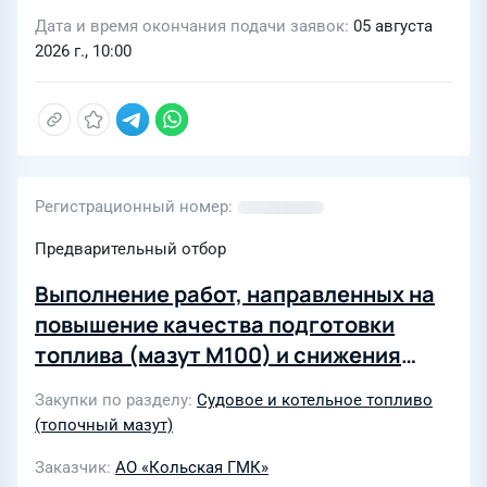
Дата и время окончания подачи заявок
05 августа
2026 г., 10:00
Регистрационный номер
Предварительный отбор
Выполнение работ, направленных на
повышение качества подготовки
топлива (мазут М100) и снижения
энергии диссоциации находящейся в
Закупки по разделу
Судовое и котельное топливо
мазуте воды с применением
(топочный мазут)
гидродинамической и ультразвуковой
Заказчик
АО «Кольская ГМК»
кавитации, в соответствии с