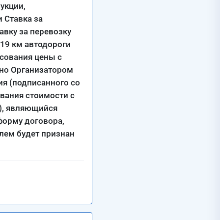
рукции,
 Ставка за
авку за перевозку
 19 км автодороги
асования цены с
ено Организатором
ия (подписанного со
ования стоимости с
2), являющийся
форму договора,
елем будет признан