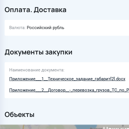
Оплата. Доставка
Валюта
Российский рубль
Документы закупки
Наименование документа
Приложение___1__Техническое_задание_габарит[2].docx
Приложение___2__Договор__-_перевозка_грузов_ТС_по_
Объекты