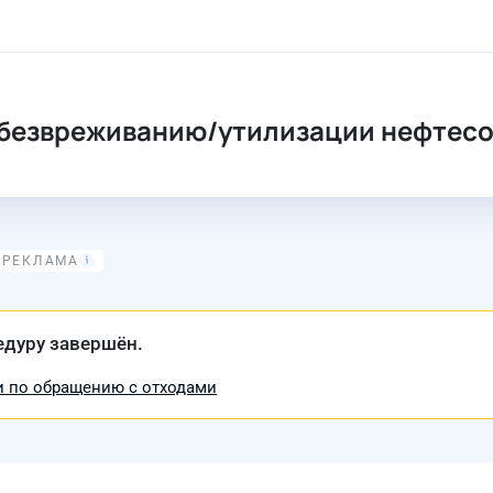
 обезвреживанию/утилизации нефтес
едуру завершён.
и по обращению с отходами