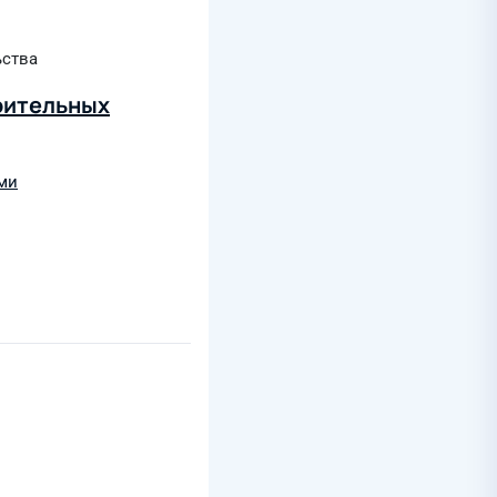
ьства
оительных
ми