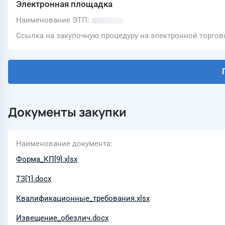
Электронная площадка
Наименование ЭТП
Ссылка на закупочную процедуру на электронной торго
Документы закупки
Наименование документа
Форма_КП[9].xlsx
ТЗ[1].docx
Квалификационные_требования.xlsx
Извещение_обезлич.docx