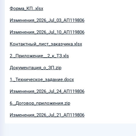
Форма_КП..xlsx
Изменения_2026_Jul_03_АП119806
Изменения_2026_Jul_10_АП119806
Контактный_лист_заказчика.xlsx
2._Приложение__2_к_ТЗ.xls
Документация_о_ЗП.zip
1._Техническое_задание.docx
Изменения_2026_Jul_24_АП119806
6._Договор_приложения.zip
Изменения_2026_Jul_21_АП119806