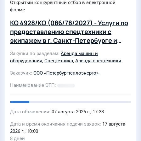
Открытый конкурентный отбор в электронной
форме
КО 4928/КО (086/78/2027) - Услуги по
предоставлению спецтехники с
экипажем в г. Санкт-Петербурге и
Ленинградской области для нужд
Закупки по разделам
Аренда машин и
ООО «Петербургтеплоэнерго»
оборудования
,
Спецтехника
,
Аренда спецтехники
Заказчик
ООО «Петербургтеплоэнерго»
Наименование ЭТП
Дата объявления
07 августа 2026 г., 17:33
Дата и время окончания подачи заявок
17 августа
2026 г., 10:00
8 дней