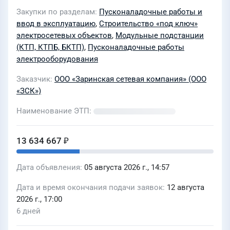
наладочных работ по объектам:
Закупки по разделам
Пусконаладочные работы и
«Модернизация оборудования КТП 8-
ввод в эксплуатацию
,
Строительство «под ключ»
13-11 в с.Черемное Алтайского края»,
электросетевых объектов
,
Модульные подстанции
«Модернизация оборудования КТП 8-
(КТП, КТПБ, БКТП)
,
Пусконаладочные работы
электрооборудования
9-9 в с.Черемное Алтайского края» и
«Модернизация оборудования КТП
Заказчик
ООО «Заринская сетевая компания» (ООО
92-1-1 в п.Чуйский Алтайского края»
«ЗСК»)
Наименование ЭТП
13 634 667 ₽
Дата объявления
05 августа 2026 г., 14:57
Дата и время окончания подачи заявок
12 августа
2026 г., 17:00
6 дней