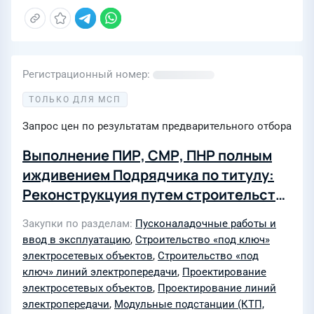
Регистрационный номер
ТОЛЬКО ДЛЯ МСП
Запрос цен по результатам предварительного отбора
Выполнение ПИР, СМР, ПНР полным
иждивением Подрядчика по титулу:
Реконструкцуия путем строительства
ВЛ-0,4кВ от РУ-0,4кВ ТП-10/0,4кВ 432
Закупки по разделам
Пусконаладочные работы и
до границ участка Заявителя,
ввод в эксплуатацию
,
Строительство «под ключ»
установка РЩ-0,4кВ,
электросетевых объектов
,
Строительство «под
автоматического выключателя в
ключ» линий электропередачи
,
Проектирование
электросетевых объектов
,
Проектирование линий
РУ-0,4кВ ТП-10/0,4кВ 432, в т.ч. ПИР, г.
электропередачи
,
Модульные подстанции (КТП,
Москва, пос. Московский, д.