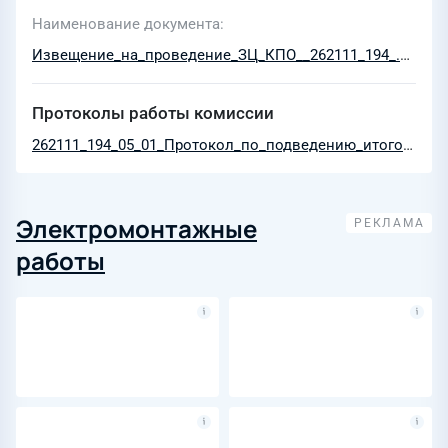
Наименование документа
Извещение_на_проведение_ЗЦ_КПО__262111_194_.zip
Протоколы работы комиссии
262111_194_05_01_Протокол_по_подведению_итогов_ЗЦ.pdf
Электромонтажные
работы