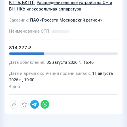
КТПБ, БКТП)
,
Распределительные устройства СН и
Саларьево, ул. 2-я Новая, з.у. 10А;
ВН
,
НКУ, низковольтная аппаратура
77:17:0110301:749
Заказчик
ПАО «Россети Московский регион»
Наименование ЭТП
814 277 ₽
Дата объявления
05 августа 2026 г., 16:46
Дата и время окончания подачи заявок
11 августа
2026 г., 10:00
4 дня