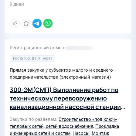
9 дней
Регистрационный номер
ТОЛЬКО ДЛЯ МСП
Прямая закупка у субъектов малого и среднего
предпринимательства (электронный магазин)
300-ЭМ(СМП) Выполнение работ по
техническому перевооружению
канализационной насосной станции
123, расположенной по адресу
Закупки по разделам
Строительство «под ключ»
Новосинарский бульвар, 7
тепловых сетей, сетей водоснабжения
,
Прокладка
инженерных сетей и систем
,
Насосы
,
Монтаж