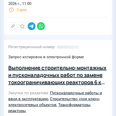
2026 г., 11:00
26-01071984-1, Заявитель - Лобченко
3 дня
П.А.» (выпадающие доходы)
Регистрационный номер
Запрос котировок в электронной форме
Выполнение строительно-монтажных
и пусконаладочных работ по замене
токоограничивающих реакторов 6 кВ
(ТОР)
Закупки по разделам
Пусконаладочные работы и
ввод в эксплуатацию
,
Строительство «под ключ»
электросетевых объектов
,
Трансформаторы,
реакторы