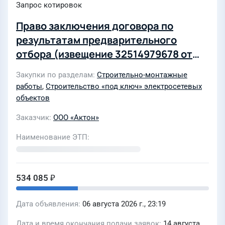
Запрос котировок
Право заключения договора по
результатам предварительного
отбора (извещение 32514979678 от
25.06.2025г) на "Выполнение
Закупки по разделам
Строительно-монтажные
строительно-монтажных работ по
работы
,
Строительство «под ключ» электросетевых
модернизации БРП-АП-11(24)"
объектов
Заказчик
ООО «Актон»
Наименование ЭТП
534 085 ₽
Дата объявления
06 августа 2026 г., 23:19
Дата и время окончания подачи заявок
14 августа