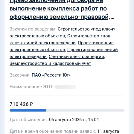
выполнение комплекса работ по
оформлению земельно-правовой,
градостроительной документации и
Закупки по разделам
Строительство «под ключ»
разработке проектной и рабочей
электросетевых объектов
,
Строительство «под
документации по объекту
ключ» линий электропередачи
,
Проектирование
предприятия Краснодарские
электросетевых объектов
,
Проектирование линий
электропередачи
,
Счетчики электроэнергии
,
электрические сети филиала ПАО
Землеустройство и кадастровый учет
«Россети Юг» - «Кубаньэнерго»
«Реконструкция (в части увеличения
Заказчик
ПАО «Россети Юг»
протяженности) ВЛ-0,4 кВ от ВЛ-0,4
Наименование ЭТП
кВ Л-2 ТП 6/0,4 кВ ЧМ-535-12п, с
установкой прибора учета
710 426 ₽
электроэнергии, Краснодарский
край, р-н. Северский, снт. Нефтяник,
Дата объявления
06 августа 2026 г., 15:04
согласно договору технологического
Дата и время окончания подачи заявок
11 августа
присоединения: от 22.06.2026 11104-