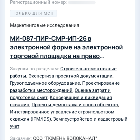
Регистрационный номер
ТОЛЬКО ДЛЯ МСП
Маркетинговые исследования
МИ-087-ПИР-СМР-ИП-26 в
электронной форме на электронной
торговой площадке на право
заключения договора на выполнение
Закупки по разделам
Строительно-монтажные
комплекса работ по объекту:
работы
,
Экспертиза проектной документации
,
Ликвидация водонапорной башни и 5
Грузоподъемное оборудование
,
Проектирование
скважин по адресу Тюменская
разработки месторождений
,
Оценка затрат и
подготовка смет
,
Консервация и ликвидация
область, Тюменский район,
скважин
,
Проекты демонтажа и сноса объектов
,
Мальковское муниципальное
Интегрированное управление строительством
образование, село Мальково, улица
скважин (IPM/IDS)
,
Землеустройство и кадастровый
Лесная, сооружение 1 в составе
учет
мероприятия: «Ликвидация объектов
Заказчик
ООО "ТЮМЕНЬ ВОДОКАНАЛ"