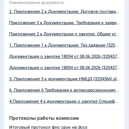
Наименование документа
2. Приложение 2 к Документации. Договор поставки (3204364).docx
Приложение 3 к Документации. Требования к заявке (ШМ1С) (3204389).docx
Приложение 2 к Документации о закупке. Общие условия договоров (3204374).rar
1. Приложение 1 к Документации. Тех.задание (3204363).docx
Документация о закупке 18054 от 08.06.2026 (3204373) (визуализация).pdf
Документация о закупке 18054 от 08.06.2026 (3204373).rtf
5. Приложение 5 к документации НМЦД (3204366).xlsx
6. Приложение 6 Требования к антикоррозионному покрытию (3204367).docx
4.Приложение 4 к документации о закупке Спецификация (3204365).xlsx
Протоколы работы комиссии
Итоговый протокол фнс срок нв.docx