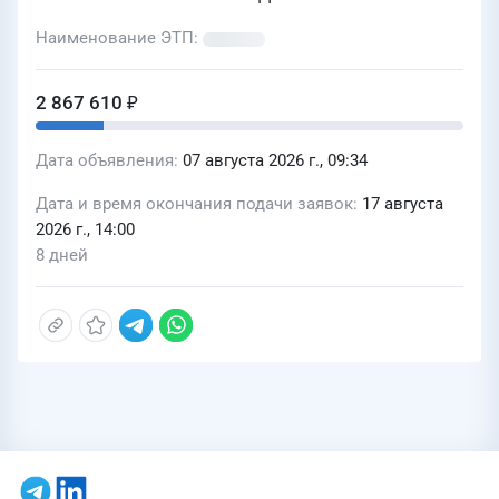
водоснабжения выведенных из
эксплуатации», проводимое
Наименование ЭТП
нецентрализованно для нужд ООО
«Тюмень Водоканал»
2 867 610 ₽
Дата объявления
07 августа 2026 г., 09:34
Дата и время окончания подачи заявок
17 августа
2026 г., 14:00
8 дней