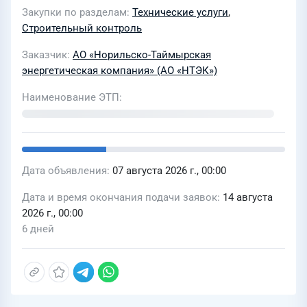
Проекту: «Рудник
Закупки по разделам
Технические услуги
,
&quot;Таймырский&quot;. Вскрытие,
Строительный контроль
подготовка и отработка залежей
Заказчик
АО «Норильско-Таймырская
богатых руд С-3 и С-4 и всех запасов
энергетическая компания» (АО «НТЭК»)
&quot;медистых&quot; и
&quot;вкрапленных руд&quot;. ГПП-35
Наименование ЭТП
бис (Шифр: КРРТ), лот 131/26
Дата объявления
07 августа 2026 г., 00:00
Дата и время окончания подачи заявок
14 августа
2026 г., 00:00
6 дней