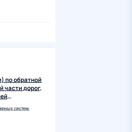
и) по обратной
 части дорог,
тей
ерных систем
,