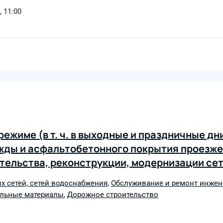
, 11:00
ежиме (в т. ч. в выходные и праздничные дн
ды и асфальтобетонного покрытия проезжей
ительства, реконструкции, модернизации се
х объектов МУП г. Ижевска «Ижводоканал»
х сетей, сетей водоснабжения
,
Обслуживание и ремонт инжен
ельные материалы
,
Дорожное строительство