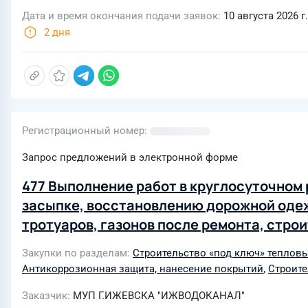
Дата и время окончания подачи заявок
10 августа 2026 г.
2 дня
Регистрационный номер
Запрос предложений в электронной форме
477 Выполнение работ в круглосуточном р
засыпке, восстановлению дорожной одеж
тротуаров, газонов после ремонта, стро
водоснабжения и водоотведения и прочи
Закупки по разделам
Строительство «под ключ» тепловы
Антикоррозионная защита, нанесение покрытий
,
Строит
Заказчик
МУП Г.ИЖЕВСКА "ИЖВОДОКАНАЛ"