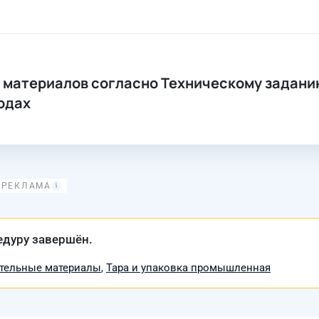
х материалов согласно Техническому задан
одах
едуру завершён.
тельные материалы
,
Тара и упаковка промышленная