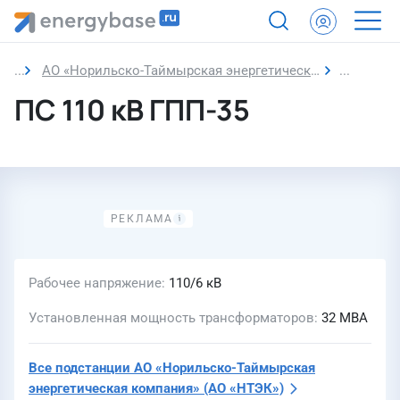
АО «Норильско-Таймырская энергетическая компания» (АО «НТЭК»)
ПС 110 к
ПС 110 кВ ГПП-35
Рабочее напряжение
110/6 кВ
Установленная мощность трансформаторов
32 МВА
Все подстанции
АО «Норильско-Таймырская
энергетическая компания»
(АО «НТЭК»)