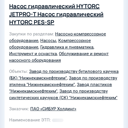
Насос гидравлический HYTORC
JETPRO-T Насос гидравлический
HYTORC PES-SP
Закупки по разделам
Насосно-компрессорное
оборудование
,
Насосы
,
Компрессорное
оборудование
,
Гидравлика и пневматика
,
Инструмент и оснастка
,
Обслуживание и ремонт
насосного оборудования
Объекты
Завод по производству бутилового каучука
(БК) "Нижнекамскнефтехим"
,
Завод по производству
этилена "Нижнекамскнефтехим"
,
Завод пластиков
"Нижнекамскнефтехим"
,
Завод по производству
синтетических каучуков (СК) "Нижнекамскнефтехим"
Заказчик
ПАО «СИБУР Холдинг»
Наименование ЭТП