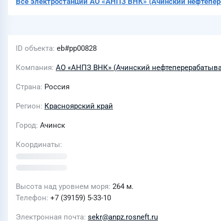
Все электростанции
АО «АНПЗ ВНК» (Ачинский нефтепер
ID объекта
eb#pp00828
Компания
АО «АНПЗ ВНК» (Ачинский нефтеперерабатыв
Страна
Россия
Регион
Красноярский край
Город
Ачинск
Координаты
Высота над уровнем моря
264 м.
Телефон
+7 (39159) 5-33-10
Электронная почта
sekr@anpz.rosneft.ru