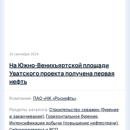
26 сентября 2024
На Южно-Венихъяртской площади
Уватского проекта получена первая
нефть
Компании
ПАО «НК «Роснефть»
Разделы каталога
Строительство скважин (бурение
и заканчивание)
,
Горизонтальное бурение
,
Интенсификация добычи (повышение нефтеотдачи)
,
Сейсморазведка и ВСП