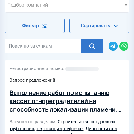
Подбор компаний
Фильтр
Сортировать
Регистрационный номер
Запрос предложений
Выполнение работ по испытанию
кассет огнпреградителей на
способность локализации пламени,
установленных на резервуараз для
Закупки по разделам
Строительство «под ключ»
хранения нефти на объектах ТПП
трубопроводов, станций, нефтебаз
,
Диагностика и