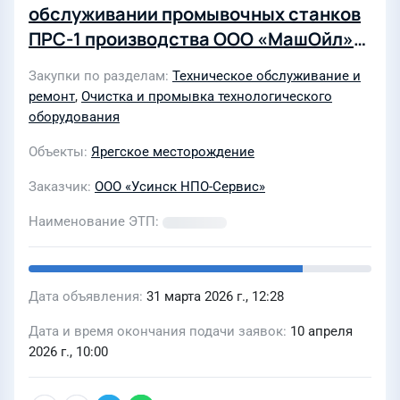
обслуживании промывочных станков
ПРС-1 производства ООО «МашОйл»
на объектах НШПП «Яреганефть» ООО
Закупки по разделам
Техническое обслуживание и
«ЛУКОЙЛ-ПЕРМЬ» в 2026 году
ремонт
,
Очистка и промывка технологического
оборудования
Объекты
Ярегское месторождение
Заказчик
ООО «Усинск НПО-Сервис»
Наименование ЭТП
Дата объявления
31 марта 2026 г., 12:28
Дата и время окончания подачи заявок
10 апреля
2026 г., 10:00