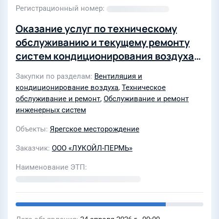
Регистрационный номер
Оказание услуг по техническому
обслуживанию и текущему ремонту
систем кондиционирования воздуха
объектов НШПП "Яреганефть" ООО
Закупки по разделам
Вентиляция и
"ЛУКОЙЛ-ПЕРМЬ" в 2026-2028 годах
кондиционирование воздуха
,
Техническое
обслуживание и ремонт
,
Обслуживание и ремонт
инженерных систем
Объекты
Ярегское месторождение
Заказчик
ООО «ЛУКОЙЛ-ПЕРМЬ»
Наименование ЭТП