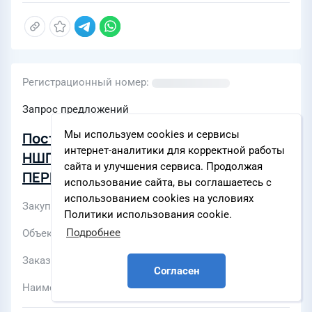
Регистрационный номер
Запрос предложений
Мы используем cookies и сервисы
Поставка Счетчиков Zenner для
интернет-аналитики для корректной работы
НШПП "ЯРЕГАНЕФТЬ" ООО "ЛУКОЙЛ-
сайта и улучшения сервиса. Продолжая
ПЕРМЬ"
использование сайта, вы соглашаетесь с
использованием cookies на условиях
Закупки по разделу
КИП и А
Политики использования cookie.
Подробнее
Объекты
Ярегское месторождение
Заказчик
ООО «ЛУКОЙЛ-ПЕРМЬ»
Согласен
Наименование ЭТП