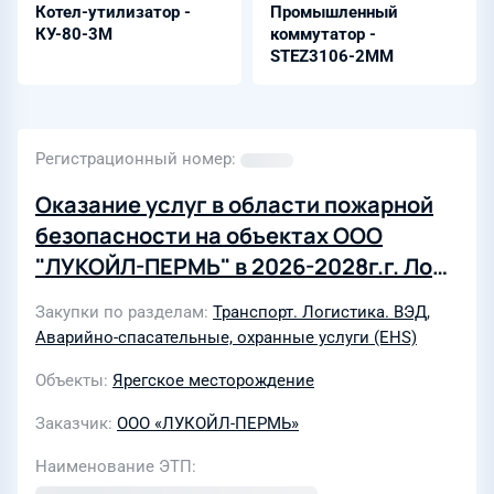
Котел-утилизатор -
Промышленный
КУ-80-3М
коммутатор -
STEZ3106-2MM
Регистрационный номер
Оказание услуг в области пожарной
безопасности на объектах ООО
"ЛУКОЙЛ-ПЕРМЬ" в 2026-2028г.г. Лот
№ 1: Оказание услуг в области
Закупки по разделам
Транспорт. Логистика. ВЭД
,
пожарной безопасности на объектах
Аварийно-спасательные, охранные услуги (EHS)
ТПП «Ухтанефтегаз», НШПП
Объекты
Ярегское месторождение
«Яреганефть», УПТОиКО «Север»
База переработки грузов №2 (г. Ухта,
Заказчик
ООО «ЛУКОЙЛ-ПЕРМЬ»
пгт. Кожва), ЦКЛ ООО «ЛУКОЙЛ-
Наименование ЭТП
ПЕРМЬ» (ПСП Ухта, ПСП Чикшино).