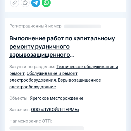
Регистрационный номер
Выполнение работ по капитальному
ремонту рудничного
взрывозащищенного
электрооборудования на объектах
Закупки по разделам
Техническое обслуживание и
НШПП «Яреганефть» ООО «ЛУКОЙЛ-
ремонт
,
Обслуживание и ремонт
ПЕРМЬ» в 2026-2027 годах (2 лота)
электрооборудования
,
Взрывозащищенное
электрооборудование
Объекты
Ярегское месторождение
Заказчик
ООО «ЛУКОЙЛ-ПЕРМЬ»
Наименование ЭТП