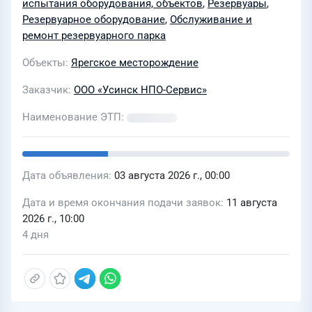
"Усинскнефтегаз", ТПП
испытания оборудования, объектов
,
Резервуары
,
"Северенефтегаз", ТПП
Резервуарное оборудование
,
Обслуживание и
ремонт резервуарного парка
"Ухтанефтегаз", НШПП "Яреганефть"
Объекты
Ярегское месторождение
Заказчик
ООО «Усинск НПО-Сервис»
Наименование ЭТП
Дата объявления
03 августа 2026 г., 00:00
Дата и время окончания подачи заявок
11 августа
2026 г., 10:00
4 дня