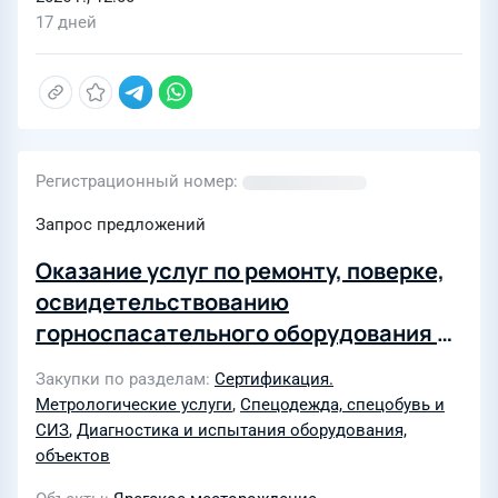
17 дней
Регистрационный номер
Запрос предложений
Оказание услуг по ремонту, поверке,
освидетельствованию
горноспасательного оборудования и
проведению ежегодной ревизии
Закупки по разделам
Сертификация.
респираторов принадлежащих НШПП
Метрологические услуги
,
Спецодежда, спецобувь и
«Яреганефть» ООО «ЛУКОЙЛ-ПЕРМЬ»
СИЗ
,
Диагностика и испытания оборудования,
в 2026 году
объектов