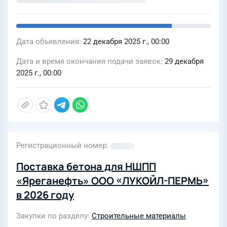
Лот № 2: Оказание услуг в области
пожарной безопасности на объектах
ТПП «Усинскнефтегаз», Управления
Дата объявления
22 декабря 2025 г., 00:00
по подготовке и переработке
Дата и время окончания подачи заявок
29 декабря
попутного нефтяного газа ТПП
2025 г., 00:00
«Усинскнефтегаз», Офис ЦАУА (г.
Усинск, ул. Нефтяников, 31),
центральный Архив, ЦКЛ ООО
«ЛУКОЙЛ-ПЕРМЬ» (Терминал УПН
Уса), УПТОиКО «Север» База
Регистрационный номер
переработки грузов №1 (г. Усинск).
Лот № 3: Оказание услуг в области
Поставка бетона для НШПП
пожарной безопасности на объектах
«Яреганефть» ООО «ЛУКОЙЛ-ПЕРМЬ»
ТПП "Чернушканефтегаз", ТПП
в 2026 году
"Полазнанефтегаз", База Чернушка,
Закупки по разделу
Строительные материалы
База Соликамск, ЦАУ