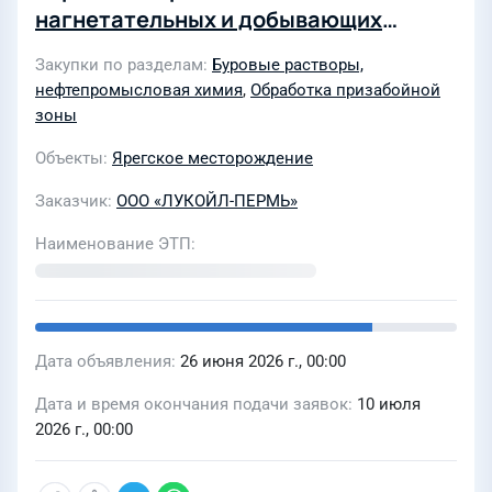
нагнетательных и добывающих
скважинах (в том числе строящихся и
Закупки по разделам
Буровые растворы,
реконструируемых) на
нефтепромысловая химия
,
Обработка призабойной
месторождениях НШПП
зоны
«Яреганефть» ООО «ЛУКОЙЛ-ПЕРМЬ»
Объекты
Ярегское месторождение
в 2026-2028 годах
Заказчик
ООО «ЛУКОЙЛ-ПЕРМЬ»
Наименование ЭТП
Дата объявления
26 июня 2026 г., 00:00
Дата и время окончания подачи заявок
10 июля
2026 г., 00:00