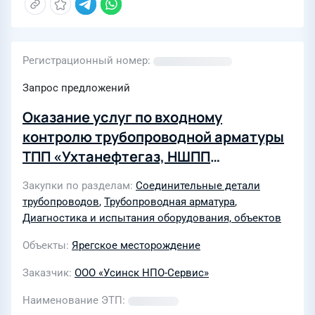
Регистрационный номер
Запрос предложений
Оказание услуг по входному
контролю трубопроводной арматуры
ТПП «Ухтанефтегаз, НШПП
«Яреганефть» в 3-4 кв 2026 года
Закупки по разделам
Соединительные детали
(г.Ухта)
трубопроводов
,
Трубопроводная арматура
,
Диагностика и испытания оборудования, объектов
Объекты
Ярегское месторождение
Заказчик
ООО «Усинск НПО-Сервис»
Наименование ЭТП