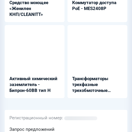
Средство моющее
Коммутатор доступа
«Женилен
PoE - MES2408P
КНП/CLEANITT»
Активный химический
Трансформаторы
заземлитель -
трехфазные
Бипрон-60ВВ тип Н
трехобмоточные
масляные -
ТДЦТН-125000/220-У1
Регистрационный номер
Запрос предложений