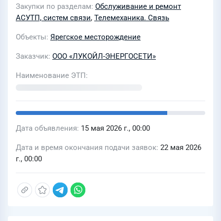
Закупки по разделам
Обслуживание и ремонт
системного оператора Усинская ТЭЦ,
АСУТП, систем связи
,
Телемеханика. Связь
Ярегская ТЭЦ на базе программного
Объекты
Ярегское месторождение
комплекса "Энерголайн" и "Экра" для
ООО «ЛУКОЙЛ-ЭНЕРГОСЕТИ» в 2026-
Заказчик
ООО «ЛУКОЙЛ-ЭНЕРГОСЕТИ»
2028 годах
Наименование ЭТП
Дата объявления
15 мая 2026 г., 00:00
Дата и время окончания подачи заявок
22 мая 2026
г., 00:00