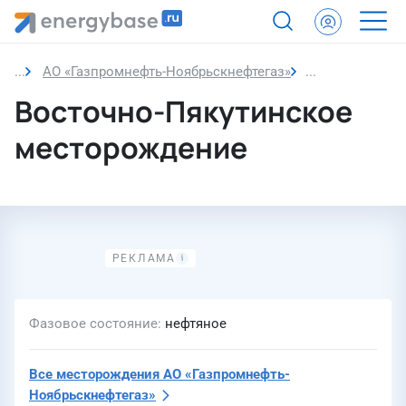
АО «Газпромнефть-Ноябрьскнефтегаз»
Восточно-Пяку
Восточно-Пякутинское
месторождение
Фазовое состояние
нефтяное
Все месторождения
АО «Газпромнефть-
Ноябрьскнефтегаз»