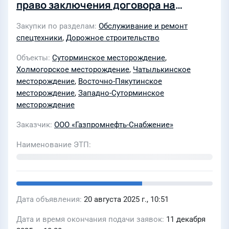
право заключения договора на
оказание услуг по обслуживанию и
Закупки по разделам
Обслуживание и ремонт
содержанию автомобильных дорог
спецтехники
,
Дорожное строительство
для нужд АО «Газпромнефть-ННГ»
Объекты
Суторминское месторождение
,
Холмогорское месторождение
,
Чатылькинское
месторождение
,
Восточно-Пякутинское
месторождение
,
Западно-Суторминское
месторождение
Заказчик
ООО «Газпромнефть-Снабжение»
Наименование ЭТП
Дата объявления
20 августа 2025 г., 10:51
Дата и время окончания подачи заявок
11 декабря