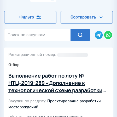
Фильтр
Сортировать
Регистрационный номер
Отбор
Выполнение работ по лоту №
НТЦ-2019-289 «Дополнение к
технологической схеме разработки
Романовского нефтяного
Закупки по разделу
Проектирование разработки
месторождения»
месторождений