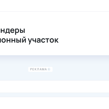
е процедуры. Тендеры
ендеры
ионный участок