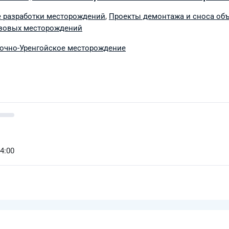
 разработки месторождений
,
Проекты демонтажа и сноса об
азовых месторождений
очно-Уренгойское месторождение
14:00