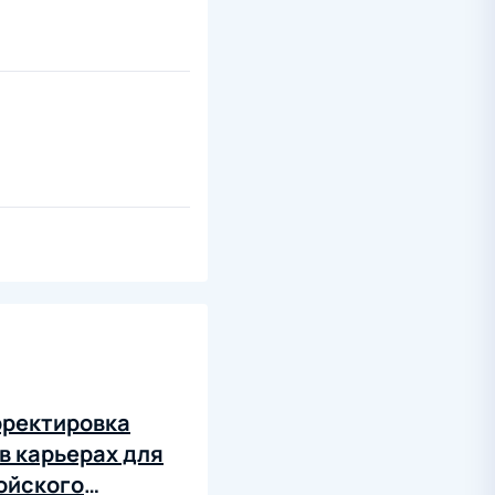
рректировка
в карьерах для
ойского