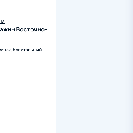
 и
важин Восточно-
жинах
,
Капитальный