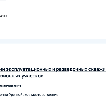
14:00
нии эксплуатационных и разведочных скважи
нзионных участков
заканчивание)
очно-Уренгойское месторождение