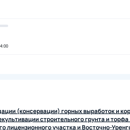
14:00
дации (консервации) горных выработок и ко
екультивации строительного грунта и торфа 
го лицензионного участка и Восточно-Уренг