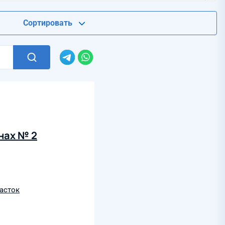
Сортировать
нах № 2
асток