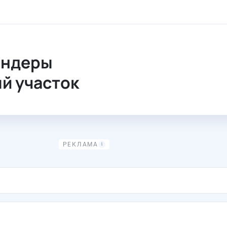
оцедуры. Тендеры
ендеры
й участок