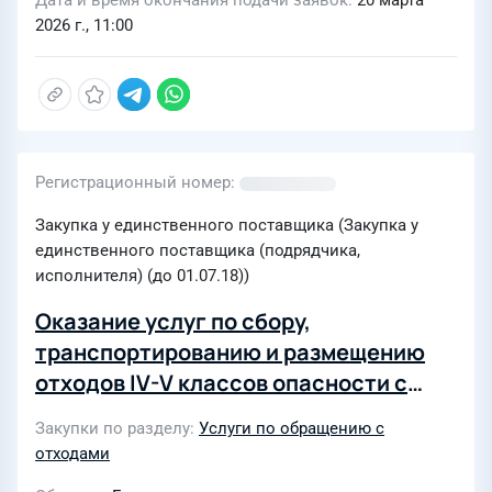
Дата и время окончания подачи заявок
20 марта
2026 г., 11:00
Регистрационный номер
Закупка у единственного поставщика (Закупка у
единственного поставщика (подрядчика,
исполнителя) (до 01.07.18))
Оказание услуг по сбору,
транспортированию и размещению
отходов IV-V классов опасности с
объектов ООО «Энергонефть Томск»,
Закупки по разделу
Услуги по обращению с
расположенных на территории
отходами
Лугинецкого, Герасимовского и