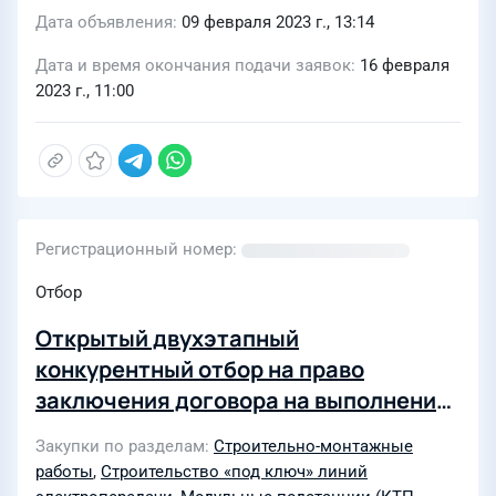
Дата объявления
09 февраля 2023 г., 13:14
Дата и время окончания подачи заявок
16 февраля
2023 г., 11:00
Регистрационный номер
Отбор
Открытый двухэтапный
конкурентный отбор на право
заключения договора на выполнение
строительно-монтажных работ по
Закупки по разделам
Строительно-монтажные
объектам АО "Томскнефть" ВНК
работы
,
Строительство «под ключ» линий