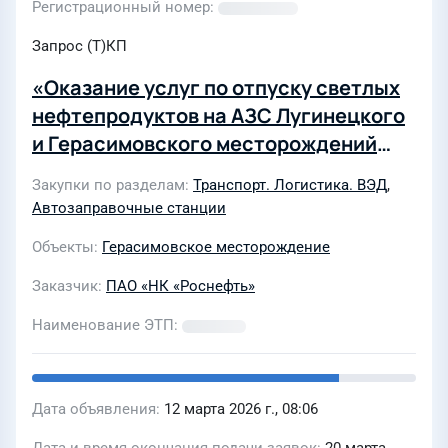
Регистрационный номер
Запрос (Т)КП
«Оказание услуг по отпуску светлых
нефтепродуктов на АЗС Лугинецкого
и Герасимовского месторождений
для нужд филиала ООО «РН-
Закупки по разделам
Транспорт. Логистика. ВЭД
,
Транспорт» в г. Стрежевой в 2026г.»
Автозаправочные станции
Объекты
Герасимовское месторождение
Заказчик
ПАО «НК «Роснефть»
Наименование ЭТП
Дата объявления
12 марта 2026 г., 08:06