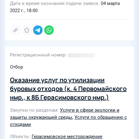
Дата и время окончания подачи заявок
04 марта
2022 г., 18:00
Регистрационный номер
Отбор
Оказание услуг по утилизации
буровых отходов (к. 4 Первомайского
нмр., к 8Б Герасимовского нмр.)
Закупки по разделам
Услуги в сфере экологии и
защиты окружающей среды
,
Услуги по обращению с
отходами
Объекты
Герасимовское месторождение