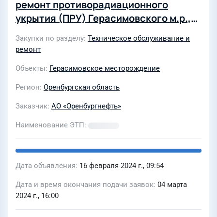
ремонт противорадиационного
укрытия (ПРУ) Герасимовского м.р.,
операторной и бытового помещения
Закупки по разделу
Техническое обслуживание и
Тананыкской ГКС»
ремонт
Объекты
Герасимовское месторождение
Регион
Оренбургская область
Заказчик
АО «Оренбургнефть»
Наименование ЭТП
Дата объявления
16 февраля 2024 г., 09:54
Дата и время окончания подачи заявок
04 марта
2024 г., 16:00