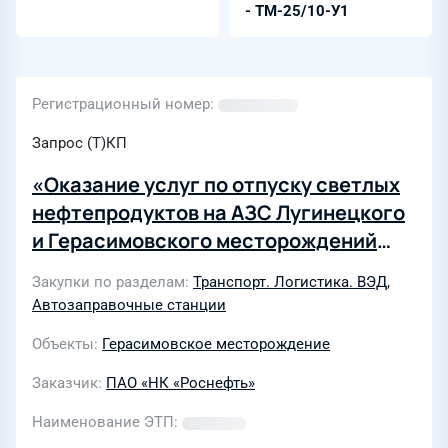
- ТМ-25/10-У1
Регистрационный номер
Запрос (Т)КП
«Оказание услуг по отпуску светлых
нефтепродуктов на АЗС Лугинецкого
и Герасимовского месторождений
для нужд филиала ООО «РН-
Закупки по разделам
Транспорт. Логистика. ВЭД
,
Транспорт» в г. Стрежевой в 2026г.»
Автозаправочные станции
Объекты
Герасимовское месторождение
Заказчик
ПАО «НК «Роснефть»
Наименование ЭТП