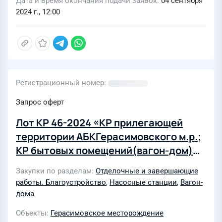
Дата и время окончания подачи заявок
04 сентября
2024 г., 12:00
Регистрационный номер
Запрос оферт
Лот КР 46-2024 «КР прилегающей
территории АБКГерасимовского м.р.;
КР бытовых помещений(вагон-дом)
на объектах-БКНС-8Тананыкского
Закупки по разделам
Отделочные и завершающие
участка ЦППД-3 и БКНС-3
работы. Благоустройство
,
Насосные станции
,
Вагон-
Герасимовского участка ЦППД-3; КР
дома
АБК иоператорной Тананыкской УПН;
Объекты
Герасимовское месторождение
Озеленение прилегающей