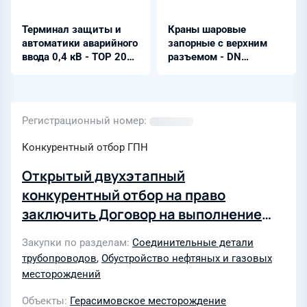
Терминал защиты и
Краны шаровые
автоматики аварийного
запорные с верхним
ввода 0,4 кВ - ТОР 200
разъемом - DN
АВН
50...1400 мм PN
1,6...42,0 МПа
Регистрационный номер
Конкурентный отбор ГПН
Открытый двухэтапный
конкурентный отбор на право
заключить Договор на выполнение
строительно-монтажных работ по
Закупки по разделам
Соединительные детали
объектам: Трубопроводного
трубопроводов
,
Обустройство нефтяных и газовых
транспорта и обустройства кустовой
месторождений
площадки Герасимовского нгкмр
Объекты
Герасимовское месторождение