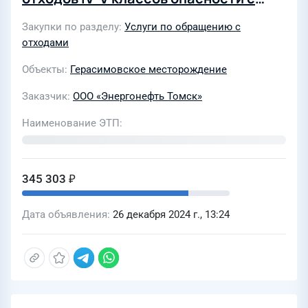
объектов ООО "Энергонефть Томск",
Закупки по разделу
Услуги по обращению с
расположенных на территории
отходами
Лугинецкого, Герасимовского и
Объекты
Герасимовское месторождение
Чкаловского месторождений
Заказчик
ООО «Энергонефть Томск»
Наименование ЭТП
345 303 ₽
Дата объявления
26 декабря 2024 г., 13:24