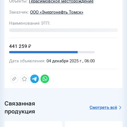
Объекты
Герасимовское месторождение
Чкаловского месторождений
Заказчик
ООО «Энергонефть Томск»
Наименование ЭТП
441 259 ₽
Дата объявления
04 декабря 2025 г., 06:00
Связанная
Смотреть всё
продукция