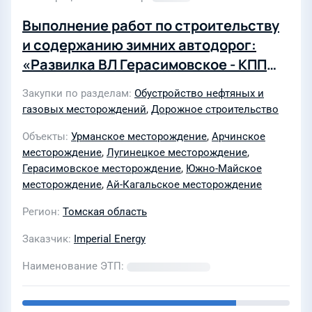
Выполнение работ по строительству
и содержанию зимних автодорог:
«Развилка ВЛ Герасимовское - КПП
Арчинское м/р» протяженностью
Закупки по разделам
Обустройство нефтяных и
ориентировочно – 43 км; «КПП
газовых месторождений
,
Дорожное строительство
Арчинское м/р – пос. Лавровка –
Объекты
Урманское месторождение
,
Арчинское
Урманское м/р – 24 км; «Урманское
месторождение
,
Лугинецкое месторождение
,
н.м.р.- граница Парабельского -
Герасимовское месторождение
,
Южно-Майское
Каргасокского районов–Южно-
месторождение
,
Ай-Кагальское месторождение
Майское месторождение»
Регион
Томская область
протяженностью ориентировочно –
56 км и зимняя автодорога для
Заказчик
Imperial Energy
устранения дефекта на км 73
Наименование ЭТП
нефтепровода "Ай- Кагальское – ПСП
на Лугинецком НГКМ",