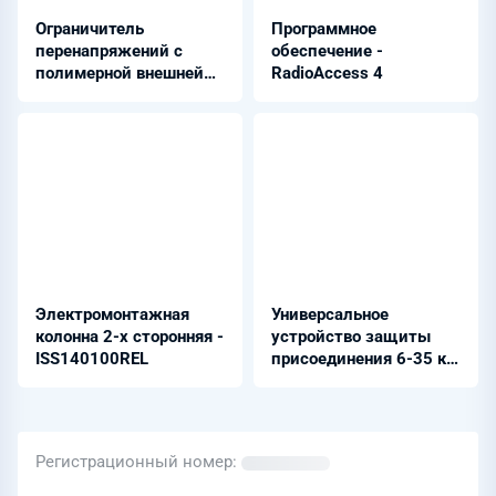
Ограничитель
Программное
перенапряжений с
обеспечение -
полимерной внешней
RadioAccess 4
изоляцией - ОПН-3,3 и
27,5 (УХЛ1)
Электромонтажная
Универсальное
колонна 2-х сторонняя -
устройство защиты
ISS140100REL
присоединения 6-35 кВ
- Бреслер-0107.205
Регистрационный номер