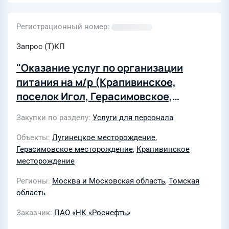
Регистрационный номер
Запрос (Т)КП
"Оказание услуг по организации
питания на м/р (Крапивинское,
поселок Игол, Герасимовское,
Лугинецкое)" для Филиала ООО "РН-
Закупки по разделу
Услуги для персонала
Транспорт" в г. Стрежевой в 2026г
Объекты
Лугинецкое месторождение
,
Герасимовское месторождение
,
Крапивинское
месторождение
Регионы
Москва и Московская область
,
Томская
область
Заказчик
ПАО «НК «Роснефть»