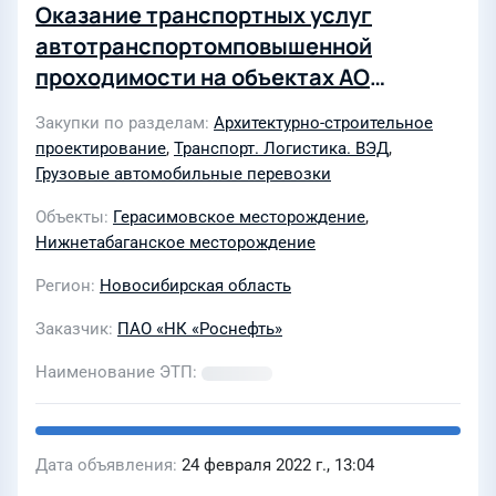
Оказание транспортных услуг
автотранспортомповышенной
проходимости на объектах АО
"Томскнефть" ВНК наГерасимовском,
Закупки по разделам
Архитектурно-строительное
Нижнетабаганском, Калиновом и
проектирование
,
Транспорт. Логистика. ВЭД
,
Северо - Калиновом
Грузовые автомобильные перевозки
нефтяныхместорождениях
Объекты
Герасимовское месторождение
,
Нижнетабаганское месторождение
Регион
Новосибирская область
Заказчик
ПАО «НК «Роснефть»
Наименование ЭТП
Дата объявления
24 февраля 2022 г., 13:04