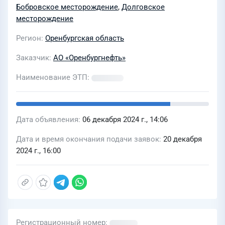
высоконапорного водовода ВРП-2 -
Бобровское месторождение
,
Долговское
скв.61
месторождение
Герасимовскоеместорождение,
Регион
Оренбургская область
89х8мм. Капитальный ремонт
водовода высокого давления БКНС-2
Заказчик
АО «Оренбургнефть»
-ВРП-2 участок Бобровское
Наименование ЭТП
месторождение, 168х12 мм"
Дата объявления
06 декабря 2024 г., 14:06
Дата и время окончания подачи заявок
20 декабря
2024 г., 16:00
Регистрационный номер