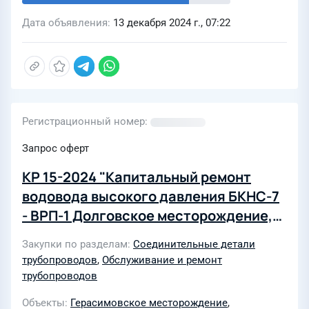
Дата объявления
13 декабря 2024 г., 07:22
Регистрационный номер
Запрос оферт
КР 15-2024 "Капитальный ремонт
водовода высокого давления БКНС-7
- ВРП-1 Долговское месторождение,
114х8 мм. Капитальный ремонт
Закупки по разделам
Соединительные детали
водоводавысокого давления БКНС-7 -
трубопроводов
,
Обслуживание и ремонт
скв. 114 Долговское месторождение,
трубопроводов
89х8 мм.Капитальный ремонт
Объекты
Герасимовское месторождение
,