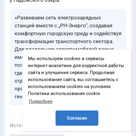
у Ладожского озера.
«Развиваем сеть электрозарядных
станций вместе с „РН-Энерго“, создавая
комфортную городскую среду и содействуя
трансформации транспортного сектора.
Для владельцев электромобилей важно
иметь доступ к зарядке в удобных местах,
Мы используем cookies и сервисы
поэтому станции будут располагаться там,
интернет-аналитики для корректной работы
где наши пользователи работают,
сайта и улучшения сервиса. Продолжая
использование сайта, вы соглашаетесь с
отдыхают или совершают покупки», —
использованием cookies на условиях
прокомментировал Олег Владимиров,
Политики использования cookie.
генеральный директор «НАРТИС».
Подробнее
Согласен
Источник
www.nec.pro