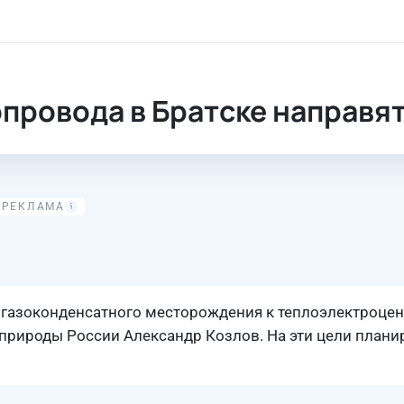
правят 7 млрд рублей
провода в Братске направят
 газоконденсатного месторождения к теплоэлектроцен
нприроды России Александр Козлов. На эти цели плани