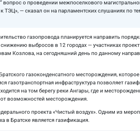
“ вопрос о проведении межпоселкового магистрально
к ТЭЦ», — сказал он на парламентских слушаниях по т
ительство газопровода планируется направить порядка
 снижению выбросов в 12 городах — участниках проект
ловам Козлова, на сегодняшний день по данному напра
е Братского газоконденсатного месторождения, которое
ся газотранспортная инфраструктура позволяет газиф
ходится на том берегу реки Ангары, где и месторожден
% от возможностей месторождения.
федерального проекта «Чистый воздух». Одним из меро
а в Братске является газификация.