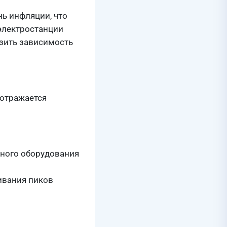
нь инфляции, что
электростанции
зить зависимость
 отражается
нного оборудования
ивания пиков