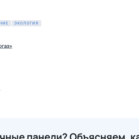
НИЕ
ЭКОЛОГИЯ
огаз»
з
чные панели? Объясняем, к