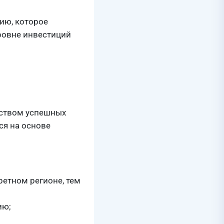
ию, которое
уровне инвестиций
еством успешных
ся на основе
етном регионе, тем
ию;