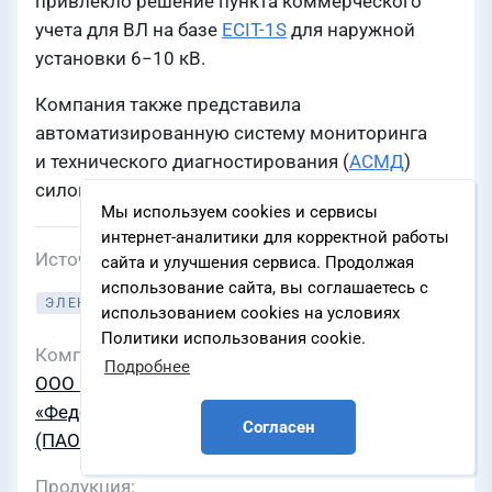
привлекло решение пункта коммерческого
учета для ВЛ на базе
ECIT-1S
для наружной
установки 6−10 кВ.
Компания также представила
автоматизированную систему мониторинга
и технического диагностирования (
АСМД
)
силового трансформатора.
Мы используем cookies и сервисы
интернет-аналитики для корректной работы
Источник
enip2.ru
сайта и улучшения сервиса. Продолжая
использование сайта, вы соглашаетесь с
ЭЛЕКТРОЭНЕРГЕТИКА
использованием cookies на условиях
Политики использования cookie.
Компании
Подробнее
ООО «Инженерный центр «Энергосервис»
,
ПАО
«Федеральная сетевая компания – Россети»
Согласен
(ПАО «Россети»)
Продукция