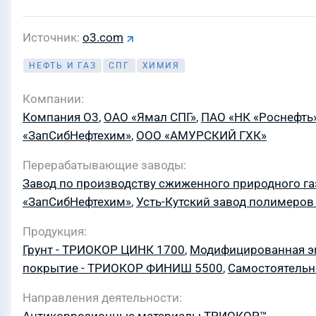
Источник
o3.com
НЕФТЬ И ГАЗ
СПГ
ХИМИЯ
Компании
Компания О3
,
ОАО «Ямал СПГ»
,
ПАО «НК «Роснефть
«ЗапСибНефтехим»
,
ООО «АМУРСКИЙ ГХК»
Перерабатывающие заводы
Завод по производству сжиженного природного га
«ЗапСибНефтехим»
,
Усть-Кутский завод полимеров
Продукция
Грунт - ТРИОКОР ЦИНК 1700
,
Модифицированная э
покрытие - ТРИОКОР ФИНИШ 5500
,
Самостоятельн
Направления деятельности