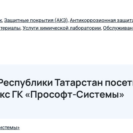
к
,
Защитные покрытия (АКЗ)
,
Антикоррозионная защита
атериалы
,
Услуги химической лаборатории
,
Обслуживан
еспублики Татарстан посет
кс ГК «Прософт-Системы»
истемы»