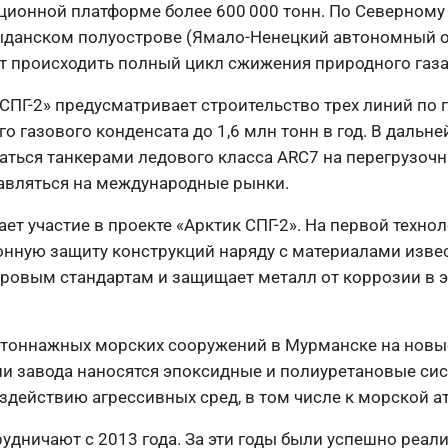
ационной платформе более 600 000 тонн. По Северному
ыданском полуострове (Ямало-Ненецкий автономный о
ет происходить полный цикл сжижения природного газа
ПГ-2» предусматривает строительство трех линий по 
о газового конденсата до 1,6 млн тонн в год. В дальн
аться танкерами ледового класса ARC7 на перегрузоч
тавляться на международные рынки.
 участие в проекте «Арктик СПГ-2». На первой техно
нную защиту конструкций наряду с материалами изве
ировым стандартам и защищает металл от коррозии в 
нотоннажных морских сооружений в Мурманске на новы
ии завода наносятся эпоксидные и полиуретановые си
здействию агрессивных сред, в том числе к морской а
дничают с 2013 года. За эти годы были успешно реал