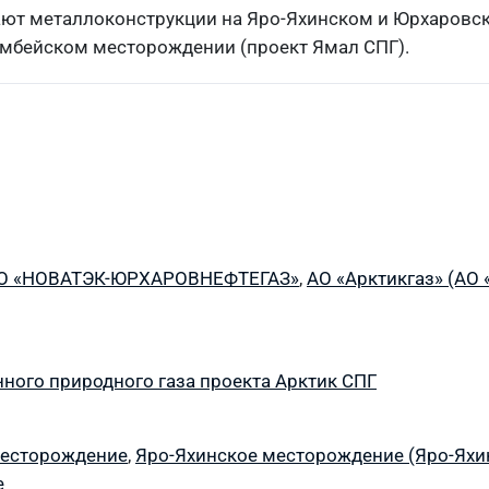
ют металлоконструкции на Яро-Яхинском и Юрхаровс
мбейском месторождении (проект Ямал СПГ).
О «НОВАТЭК-ЮРХАРОВНЕФТЕГАЗ»
,
АО «Арктикгаз» (АО 
нного природного газа проекта Арктик СПГ
месторождение
,
Яро-Яхинское месторождение (Яро-Ях
е