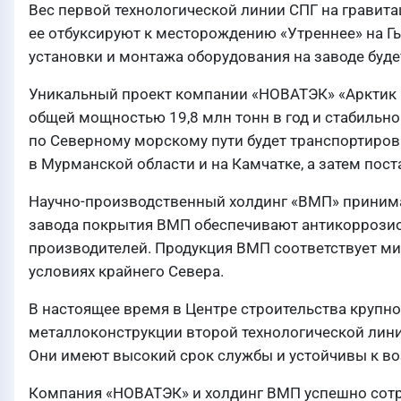
Вес первой технологической линии СПГ на гравит
ее отбуксируют к месторождению «Утреннее» на Г
установки и монтажа оборудования на заводе буд
Уникальный проект компании «НОВАТЭК» «Арктик С
общей мощностью 19,8 млн тонн в год и стабильног
по Северному морскому пути будет транспортиров
в Мурманской области и на Камчатке, а затем пос
Научно-производственный холдинг «ВМП» принимает
завода покрытия ВМП обеспечивают антикоррозио
производителей. Продукция ВМП соответствует м
условиях крайнего Севера.
В настоящее время в Центре строительства круп
металлоконструкции второй технологической лин
Они имеют высокий срок службы и устойчивы к во
Компания «НОВАТЭК» и холдинг ВМП успешно сотру