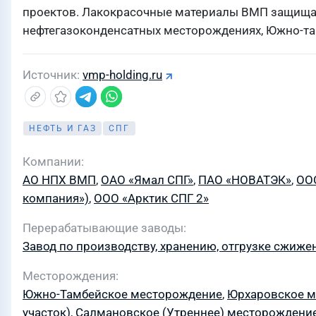
проектов. Лакокрасочные материалы ВМП защища
нефтегазоконденсатных месторождениях, Южно-та
Источник
vmp-holding.ru
НЕФТЬ И ГАЗ
СПГ
Компании
АО НПХ ВМП
,
ОАО «Ямал СПГ»
,
ПАО «НОВАТЭК»
,
ОО
компания»)
,
ООО «Арктик СПГ 2»
Перерабатывающие заводы
Завод по производству, хранению, отгрузке сжиже
Месторождения
Южно-Тамбейское месторождение
,
Юрхаровское 
участок)
,
Салмановское (Утреннее) месторождени