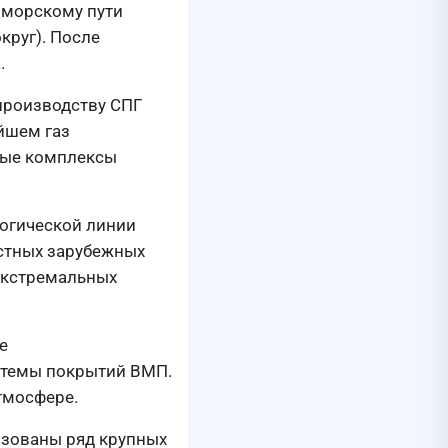
 морскому пути
круг). После
.
производству СПГ
ейшем газ
ные комплексы
логической линии
стных зарубежных
экстремальных
е
стемы покрытий ВМП.
тмосфере.
изованы ряд крупных