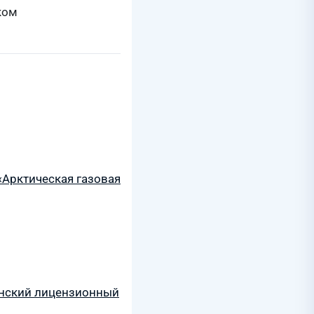
ком
«Арктическая газовая
инский лицензионный