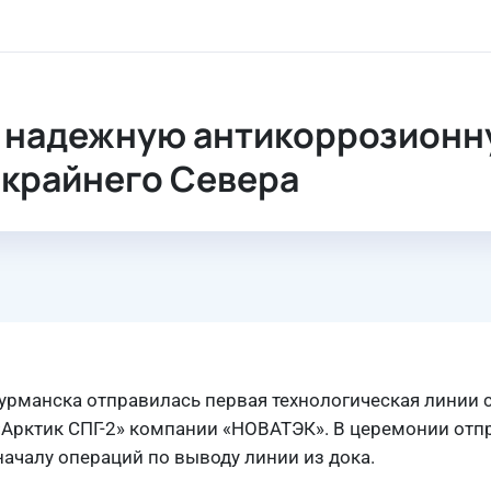
ионную защиту «Арктик СПГ-2» в экстремальных условиях кр
 надежную антикоррозионну
 крайнего Севера
Мурманска отправилась первая технологическая линии 
«Арктик СПГ-2» компании «НОВАТЭК». В церемонии отп
началу операций по выводу линии из дока.