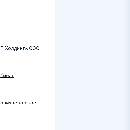
Р Холдинг»
,
ООО
мбинат
полиуретановое