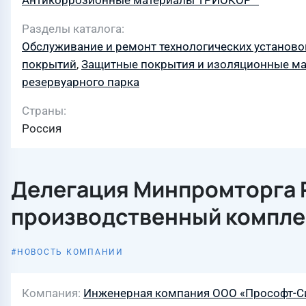
Антикоррозионные материалы ТРИОКОР™
Разделы каталога
Обслуживание и ремонт технологических установо
покрытий
,
Защитные покрытия и изоляционные м
резервуарного парка
Страны
Россия
Делегация Минпромторга Р
производственный компле
НОВОСТЬ КОМПАНИИ
Компания
Инженерная компания ООО «Прософт-С