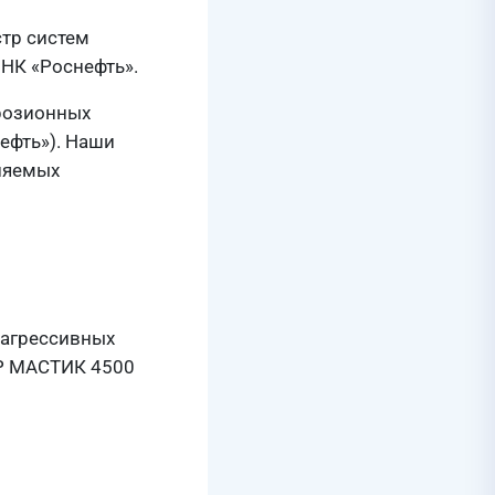
тр систем
НК «Роснефть».
розионных
ефть»). Наши
ляемых
 агрессивных
Р МАСТИК 4500