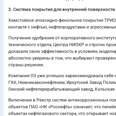
3. Система покрытия для внутренней поверхности
Химстойкое эпоксидно-фенольное покрытие ТРИОК
контакте с нефтью, нефтепродуктами и агрессивн
Получение одобрения от корпоративного институ
технического отдела, Центра НИОКР и строгих пр
доказали свою эффективность в условиях, модели
абсолютно уверены в том, что выбирают провере
страны решение.
Компания О3 уже успешно зарекомендовала себя н
ГХК, Нижнекамскнефтехим, Иркутский Завод Поли
Омский нефтеперерабатывающий завод, Кольская в
Включение в Реестр систем антикоррозионных по
объектов ПАО «НК «Роснефть» означает, что лине
объектах нефтегазового сектора, что открывает н