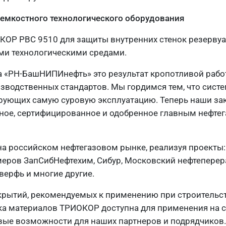
 емкостного технологического оборудования
ОР РВС 9510 для защиты внутренних стенок резервуа
ыми технологическими средами.
та «РН-БашНИПИнефть» это результат кропотливой раб
оизводственных стандартов. Мы гордимся тем, что сис
рующих самую суровую эксплуатацию. Теперь наши зак
нное, сертифицированное и одобренное главным нефт
а российском нефтегазовом рынке, реализуя проекты:
меров ЗапСибНефтехим, Сибур, Московский нефтепере
ерфь и многие другие.
крытий, рекомендуемых к применению при строительст
йка материалов ТРИОКОР доступна для применения на 
овые возможности для наших партнеров и подрядчиков.