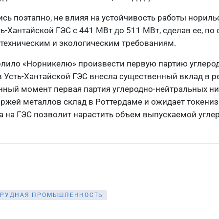
ись поэтапно, не влияя на устойчивость работы норил
Хантайской ГЭС с 441 МВт до 511 МВт, сделав ее, по 
ехническим и экологическим требованиям.
олило «Норникелю» произвести первую партию углеро
в Усть-Хантайской ГЭС внесла существенный вклад в 
нный момент первая партия углеродно-нейтральных н
ржей металлов склад в Роттердаме и ожидает токени
та на ГЭС позволит нарастить объем выпускаемой угле
ОРУДНАЯ ПРОМЫШЛЕННОСТЬ