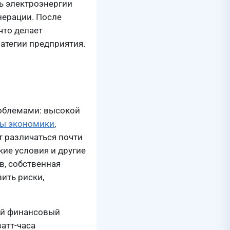
ь электроэнергии
нерации. После
что делает
атегии предприятия.
роблемами: высокой
лы экономики
,
 различаться почти
кие условия и другие
в, собственная
ить риски,
ый финансовый
атт-часа