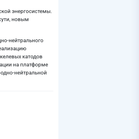
ьской энергосистемы.
сути, новым
дно-нейтрального
реализацию
икелевых катодов
зации на платформе
родно-нейтральной