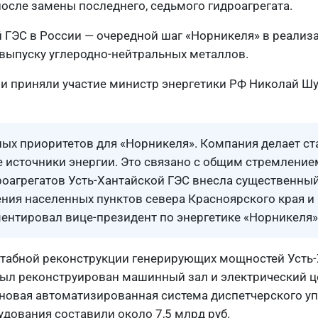
осле замены последнего, седьмого гидроагрегата.
 ГЭС в России — очередной шаг «Норникеля» в реали
выпуску углеродно-нейтральных металлов.
и приняли участие министр энергетики РФ Николай Ш
ых приоритетов для «Норникеля». Компания делает ст
 источники энергии. Это связано с общим стремлени
оагрегатов Усть-Хантайской ГЭС внесла существенный
ния населенных пунктов севера Красноярского края и
нтировал вице-президент по энергетике «Норникеля»
сштабной реконструкции генерирующих мощностей Усть-
ыл реконструирован машинный зал и электрический це
 новая автоматизированная система диспетчерского у
ования составили около 7,5 млрд руб.