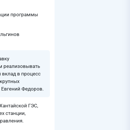
зации программы
ульгинов
авку
ем реализовывать
 вклад в процесс
 крупных
 Евгений Федоров.
Хантайской ГЭС,
х станции,
правления.