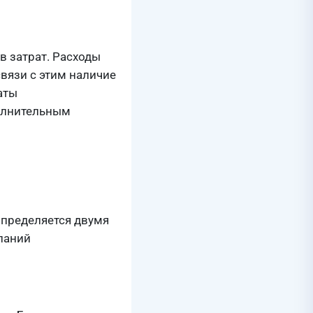
в затрат. Расходы
связи с этим наличие
аты
полнительным
определяется двумя
паний