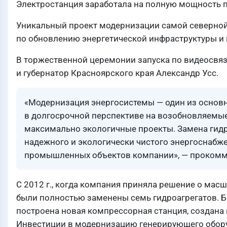
Электростанция заработала на полную мощность п
Уникальный проект модернизации самой северной
по обновлению энергетической инфраструктуры и 
В торжественной церемонии запуска по видеосвяз
и губернатор Красноярского края Александр Усс.
«Модернизация энергосистемы — один из основн
в долгосрочной перспективе на возобновляемые
максимально экологичные проекты. Замена гидр
надежного и экологически чистого энергоснабже
промышленных объектов компании», — прокомме
С 2012 г., когда компания приняла решение о ма
были полностью заменены семь гидроагрегатов. Б
построена новая компрессорная станция, создана
Инвестиции в модернизацию генерирующего оборуд