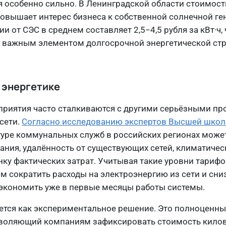
я особенно сильно. В Ленинградской области стоимост
 повышает интерес бизнеса к собственной солнечной ге
 от СЭС в среднем составляет 2,5−4,5 рубля за кВт·ч, 
 важным элементом долгосрочной энергетической стр
 энергетике
приятия часто сталкиваются с другими серьёзными п
сети.
Согласно исследованию экспертов Высшей шко
уре коммунальных служб в российских регионах может
ания, удалённость от существующих сетей, климатичес
нку фактических затрат. Учитывая такие уровни тарифо
 сократить расходы на электроэнергию из сети и сниз
 экономить уже в первые месяцы работы системы.
ается как экспериментальное решение. Это полноценн
зволяющий компаниям зафиксировать стоимость килов