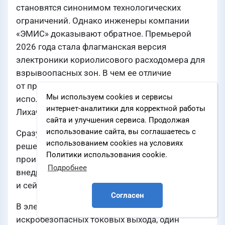
становятся синонимом технологических
ограничений. Однако инженеры компании
«ЭМИС» доказывают обратное. Премьерой
2026 года стала флагманская версия
электроники кориолисового расходомера для
взрывоопасных зон. В чем ее отличие
от предыдущих поколений рассказывает
Мы используем cookies и сервисы
исполнительный директор АО «ЭМИС»
интернет-аналитики для корректной работы
Лихачева Дарья.
сайта и улучшения сервиса. Продолжая
использование сайта, вы соглашаетесь с
Сразу подчеркну ключевой момент: подобное
использованием cookies на условиях
решение является передовым, и многие
Политики использования cookie.
производители КИП активно работают над его
Подробнее
внедрением. Мы же даем эту технологию здесь
и сейчас!
Согласен
В электронике версии М2 мы реализовали два
искробезопасных токовых выхода, один