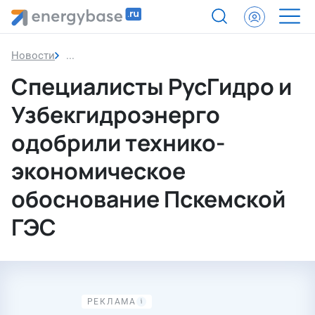
Новости
Специалисты РусГидро и Узбекгидроэнерго одо
Специалисты РусГидро и
Узбекгидроэнерго
одобрили технико-
экономическое
обоснование Пскемской
ГЭС