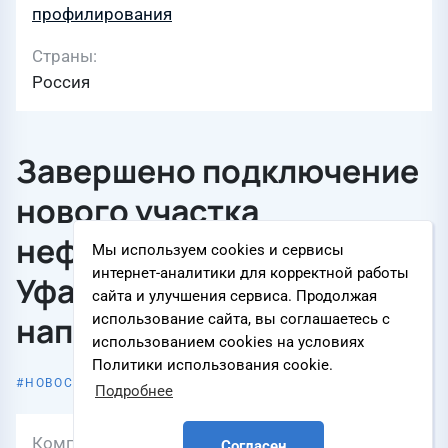
профилирования
Страны
Россия
Завершено подключение
нового участка
нефтепродуктопровода
Мы используем cookies и сервисы
интернет-аналитики для корректной работы
Уфа – Западное
сайта и улучшения сервиса. Продолжая
направление
использование сайта, вы соглашаетесь с
использованием cookies на условиях
Политики использования cookie.
7 августа 2026
НОВОСТЬ КОМПАНИИ
Подробнее
Компания
АО «Транснефть – Урал»
Согласен