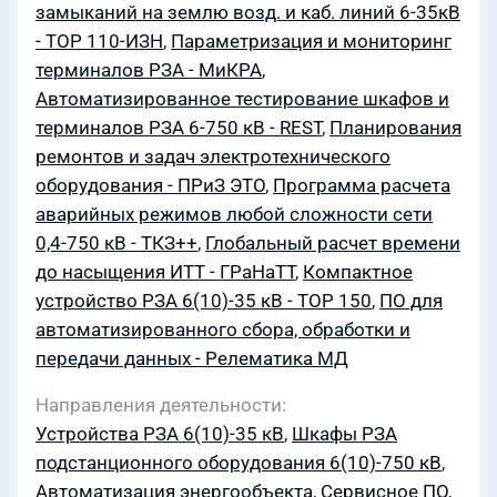
замыканий на землю возд. и каб. линий 6-35кВ
- ТОР 110-ИЗН
,
Параметризация и мониторинг
терминалов РЗА - МиКРА
,
Автоматизированное тестирование шкафов и
терминалов РЗА 6-750 кВ - REST
,
Планирования
ремонтов и задач электротехнического
оборудования - ПРиЗ ЭТО
,
Программа расчета
аварийных режимов любой сложности сети
0,4-750 кВ - ТКЗ++
,
Глобальный расчет времени
до насыщения ИТТ - ГРаНаТТ
,
Компактное
устройство РЗА 6(10)-35 кВ - ТОР 150
,
ПО для
автоматизированного сбора, обработки и
передачи данных - Релематика МД
Направления деятельности
Устройства РЗА 6(10)-35 кВ
,
Шкафы РЗА
подстанционного оборудования 6(10)-750 кВ
,
Автоматизация энергообъекта
,
Сервисное ПО
,