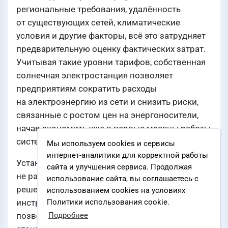
региональные требования, удалённость
от существующих сетей, климатические
условия и другие факторы, всё это затрудняет
предварительную оценку фактических затрат.
Учитывая такие уровни тарифов, собственная
солнечная электростанция позволяет
предприятиям сократить расходы
на электроэнергию из сети и снизить риски,
связанные с ростом цен на энергоносители,
начав экономить уже в первые месяцы работы
системы.
Мы используем cookies и сервисы
интернет-аналитики для корректной работы
Установка солнечных панелей уже
сайта и улучшения сервиса. Продолжая
не рассматривается как экспериментальное
использование сайта, вы соглашаетесь с
решение. Это полноценный финансовый
использованием cookies на условиях
инструмент с чёткой экономической моделью,
Политики использования cookie.
позволяющий компаниям зафиксировать
Подробнее