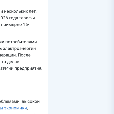
и нескольких лет.
2026 года тарифы
т примерно 16-
ми потребителями.
ь электроэнергии
нерации. После
что делает
атегии предприятия.
роблемами: высокой
лы экономики
,