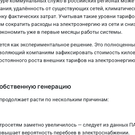
уре коммунальных служб в российских регионах может
ания, удалённость от существующих сетей, климатичес
нку фактических затрат. Учитывая такие уровни тарифо
 сократить расходы на электроэнергию из сети и сниз
 экономить уже в первые месяцы работы системы.
ается как экспериментальное решение. Это полноценн
зволяющий компаниям зафиксировать стоимость килов
постоянного роста внешних тарифов на электроэнергию
 собственную генерацию
 продолжает расти по нескольким причинам:
тросетям заметно увеличилось — следует из данных ПА
повышает вероятность перебоев в электроснабжении.