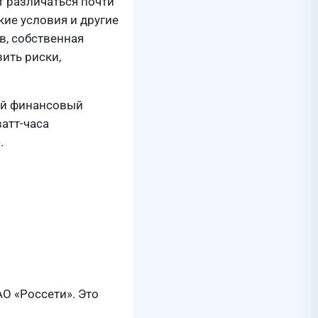
 различаться почти
кие условия и другие
в, собственная
ить риски,
ый финансовый
атт-часа
.
О «Россети». Это