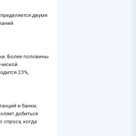
определяется двумя
паний
ки. Более половины
рческой
одится 23%,
анций и банки,
воляет добиться
 спроса, когда