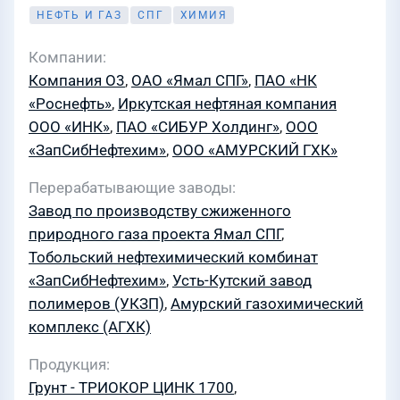
НЕФТЬ И ГАЗ
СПГ
ХИМИЯ
Компании
Компания О3
,
ОАО «Ямал СПГ»
,
ПАО «НК
«Роснефть»
,
Иркутская нефтяная компания
ООО «ИНК»
,
ПАО «СИБУР Холдинг»
,
ООО
«ЗапСибНефтехим»
,
ООО «АМУРСКИЙ ГХК»
Перерабатывающие заводы
Завод по производству сжиженного
природного газа проекта Ямал СПГ
,
Тобольский нефтехимический комбинат
«ЗапСибНефтехим»
,
Усть-Кутский завод
полимеров (УКЗП)
,
Амурский газохимический
комплекс (АГХК)
Продукция
Грунт - ТРИОКОР ЦИНК 1700
,